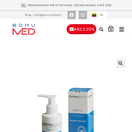
NEMOKAMAS PRISTATYMAS UŽSAKYMAMS VIRŠ 30€
El.p.:
info@bonumed.lt
AKCIJOS
0
🔍