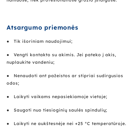
Atsargumo priemonės
● Tik išoriniam naudojimui;
● Vengti kontakto su akimis. Jei pateko į akis,
nuplaukite vandeniu;
● Nenaudoti ant pažeistos ar stipriai sudirgusios
odos;
● Laikyti vaikams nepasiekiamoje vietoje;
● Saugoti nuo tiesioginių saulės spindulių;
● Laikyti ne aukštesnėje nei +25 °C temperatūroje.