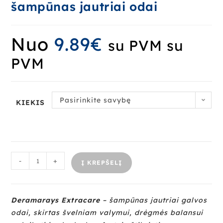
šampūnas jautriai odai
Nuo
9.89
€
su PVM
su
PVM
Pasirinkite savybę
KIEKIS
-
+
Į KREPŠELĮ
Deramarays Extracare
– šampūnas jautriai galvos
odai, skirtas švelniam valymui, drėgmės balansui