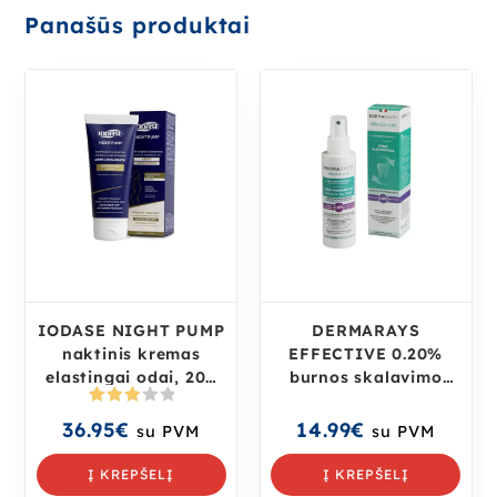
Panašūs produktai
IODASE NIGHT PUMP
DERMARAYS
naktinis kremas
EFFECTIVE 0.20%
elastingai odai, 200
burnos skalavimo
ml
skystis, 100 ml
Įvertin
36.95
€
14.99
€
su PVM
su PVM
imas:
3.00
iš
Į KREPŠELĮ
Į KREPŠELĮ
5