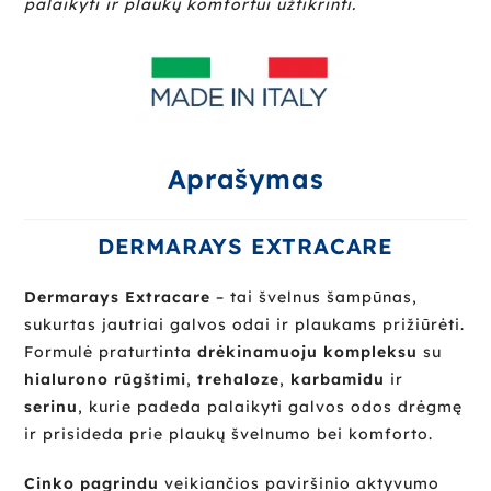
palaikyti ir plaukų komfortui užtikrinti.
Aprašymas
DERMARAYS EXTRACARE
Dermarays Extracare
– tai švelnus šampūnas,
sukurtas jautriai galvos odai ir plaukams prižiūrėti.
Formulė praturtinta
drėkinamuoju kompleksu
su
hialurono rūgštimi
,
trehaloze
,
karbamidu
ir
serinu
, kurie padeda palaikyti galvos odos drėgmę
ir prisideda prie plaukų švelnumo bei komforto.
Cinko pagrindu
veikiančios paviršinio aktyvumo