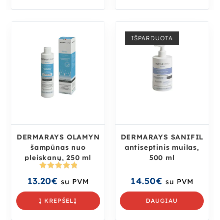
IŠPARDUOTA
DERMARAYS OLAMYN
DERMARAYS SANIFIL
šampūnas nuo
antiseptinis muilas,
pleiskanų, 250 ml
500 ml
Įvertinima
13.20
€
14.50
€
su PVM
su PVM
s:
5.00
iš
5
Į KREPŠELĮ
DAUGIAU