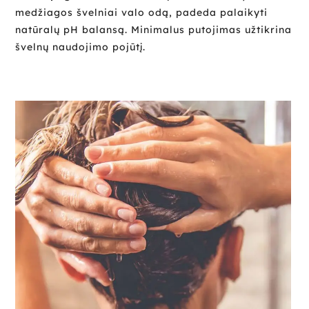
medžiagos švelniai valo odą, padeda palaikyti
natūralų pH balansą. Minimalus putojimas užtikrina
švelnų naudojimo pojūtį.