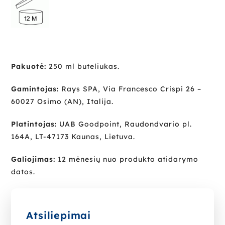
Pakuotė:
250 ml buteliukas.
Gamintojas:
Rays SPA, Via Francesco Crispi 26 –
60027 Osimo (AN), Italija.
Platintojas:
UAB Goodpoint, Raudondvario pl.
164A, LT-47173 Kaunas, Lietuva.
Galiojimas:
12 mėnesių nuo produkto atidarymo
datos.
Atsiliepimai