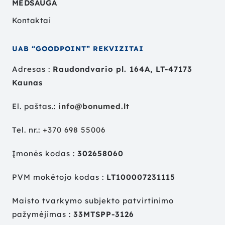
MEDSAUGA
Kontaktai
UAB “GOODPOINT” REKVIZITAI
Adresas :
Raudondvario pl. 164A, LT-47173
Kaunas
El. paštas.:
info@bonumed.lt
Tel. nr.:
+
370 698 55006
Įmonės kodas :
302658060
PVM mokėtojo kodas :
LT100007231115
Maisto tvarkymo subjekto patvirtinimo
pažymėjimas :
33MTSPP-3126