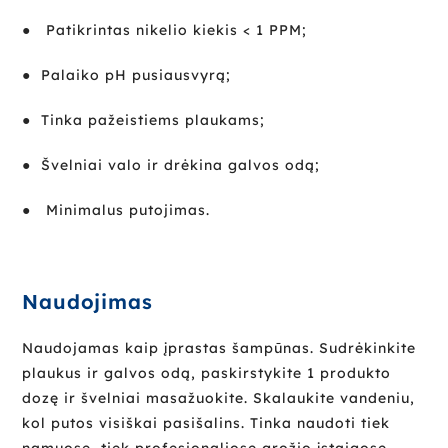
● Patikrintas nikelio kiekis < 1 PPM;
● Palaiko pH pusiausvyrą;
● Tinka pažeistiems plaukams;
● Švelniai valo ir drėkina galvos odą;
● Minimalus putojimas.
Naudojimas
Naudojamas kaip įprastas šampūnas. Sudrėkinkite
plaukus ir galvos odą, paskirstykite 1 produkto
dozę ir švelniai masažuokite. Skalaukite vandeniu,
kol putos visiškai pasišalins. Tinka naudoti tiek
namuose, tiek profesionaliose grožio įstaigose.