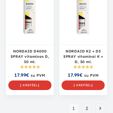
NORDAID D4000
NORDAID K2 + D3
SPRAY vitaminas D,
SPRAY vitaminai K +
30 ml.
D, 30 ml.
Įvertinima
Įvertinima
17.99
€
17.99
€
su PVM
su PVM
s:
5.00
iš
s:
5.00
iš
5
5
Į KREPŠELĮ
Į KREPŠELĮ
1
2