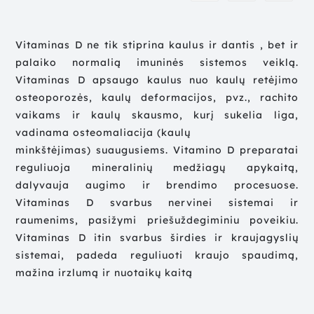
Vitaminas D ne tik stiprina kaulus ir dantis , bet ir
palaiko normalią imuninės sistemos veiklą.
Vitaminas D apsaugo kaulus nuo kaulų retėjimo
osteoporozės, kaulų deformacijos, pvz., rachito
vaikams ir kaulų skausmo, kurį sukelia liga,
vadinama osteomaliacija (kaulų
minkštėjimas) suaugusiems. Vitamino D preparatai
reguliuoja mineralinių medžiagų apykaitą,
dalyvauja augimo ir brendimo procesuose.
Vitaminas D svarbus nervinei sistemai ir
raumenims, pasižymi priešuždegiminiu poveikiu.
Vitaminas D itin svarbus širdies ir kraujagyslių
sistemai, padeda reguliuoti kraujo spaudimą,
mažina irzlumą ir nuotaikų kaitą