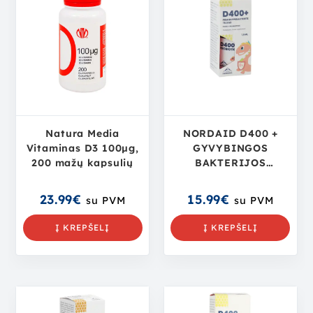
Natura Media
NORDAID D400 +
Vitaminas D3 100µg,
GYVYBINGOS
200 mažų kapsulių
BAKTERIJOS
kūdikiams ir
vaikams, 7,5 ml.
23.99
€
15.99
€
su PVM
su PVM
Į KREPŠELĮ
Į KREPŠELĮ