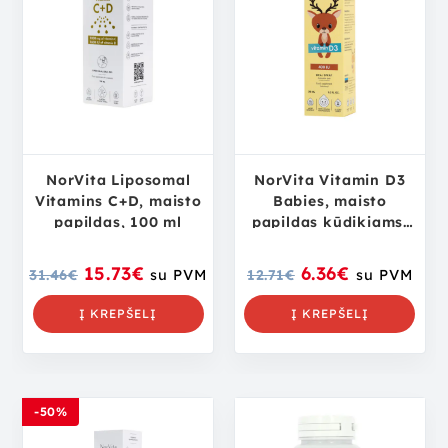
NorVita Liposomal
NorVita Vitamin D3
Vitamins C+D, maisto
Babies, maisto
papildas, 100 ml
papildas kūdikiams,
30 ml
15.73
€
6.36
€
31.46
€
su PVM
12.71
€
su PVM
Į KREPŠELĮ
Į KREPŠELĮ
-50%