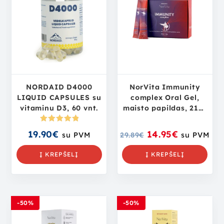
NORDAID D4000
NorVita Immunity
LIQUID CAPSULES su
complex Oral Gel,
vitaminu D3, 60 vnt.
maisto papildas, 21×8
ml
Įvertinima
19.90
€
14.95
€
su PVM
29.89
€
su PVM
s:
5.00
iš
5
Į KREPŠELĮ
Į KREPŠELĮ
-50%
-50%