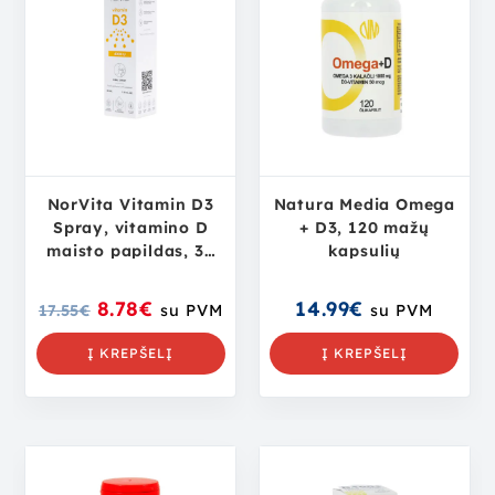
NorVita Vitamin D3
Natura Media Omega
Spray, vitamino D
+ D3, 120 mažų
maisto papildas, 30
kapsulių
ml
8.78
€
14.99
€
17.55
€
su PVM
su PVM
Į KREPŠELĮ
Į KREPŠELĮ