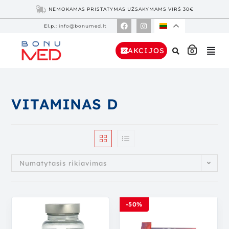
NEMOKAMAS PRISTATYMAS UŽSAKYMAMS VIRŠ 30€
El.p.:
info@bonumed.lt
AKCIJOS
0
VITAMINAS D
Numatytasis rikiavimas
-50%