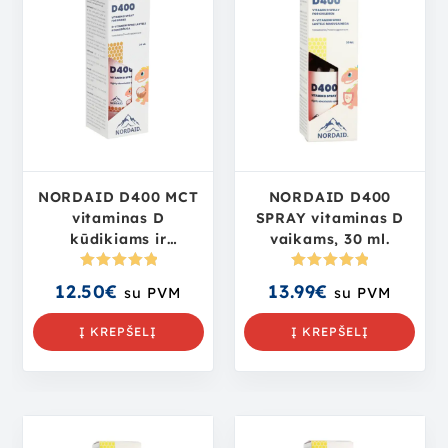
NORDAID D400 MCT
NORDAID D400
vitaminas D
SPRAY vitaminas D
kūdikiams ir
vaikams, 30 ml.
vaikams, 30 ml.
Įvertinima
Įvertinima
12.50
€
13.99
€
su PVM
su PVM
s:
5.00
iš
s:
5.00
iš
5
5
Į KREPŠELĮ
Į KREPŠELĮ