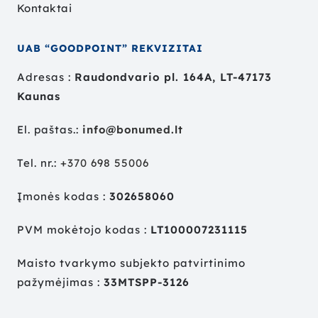
Kontaktai
UAB “GOODPOINT” REKVIZITAI
Adresas :
Raudondvario pl. 164A, LT-47173
Kaunas
El. paštas.:
info@bonumed.lt
Tel. nr.:
+
370 698 55006
Įmonės kodas :
302658060
PVM mokėtojo kodas :
LT100007231115
Maisto tvarkymo subjekto patvirtinimo
pažymėjimas :
33MTSPP-3126