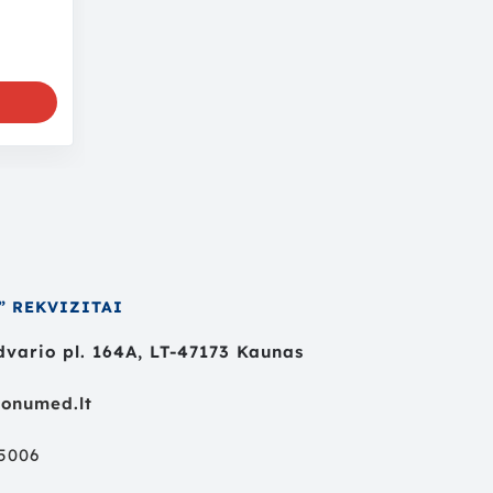
” REKVIZITAI
vario pl. 164A, LT-47173 Kaunas
onumed.lt
55006