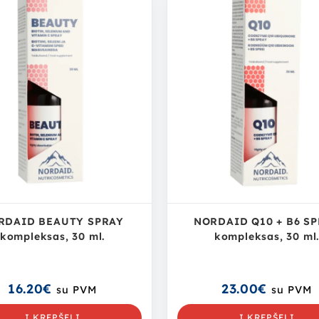
RDAID BEAUTY SPRAY
NORDAID Q10 + B6 S
kompleksas, 30 ml.
kompleksas, 30 ml
16.20
€
23.00
€
su PVM
su PVM
Į KREPŠELĮ
Į KREPŠELĮ