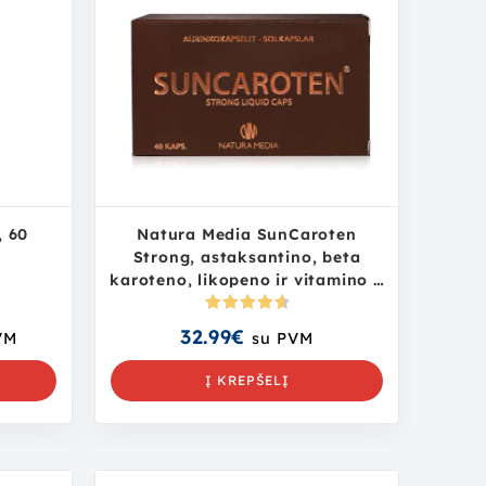
, 60
Natura Media SunCaroten
Strong, astaksantino, beta
karoteno, likopeno ir vitamino E
kompleksas, N40
Įvertinima
32.99
€
VM
su PVM
s:
4.75
iš
5
Į KREPŠELĮ