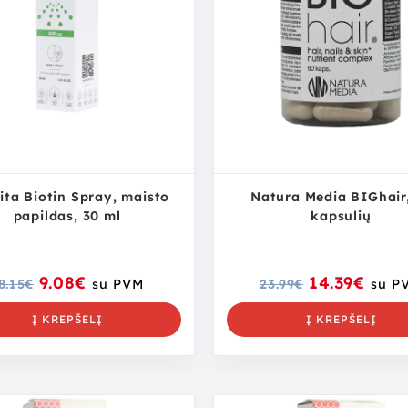
ita Biotin Spray, maisto
Natura Media BIGhair
papildas, 30 ml
kapsulių
9.08
€
14.39
€
8.15
€
su PVM
23.99
€
su P
Į KREPŠELĮ
Į KREPŠELĮ