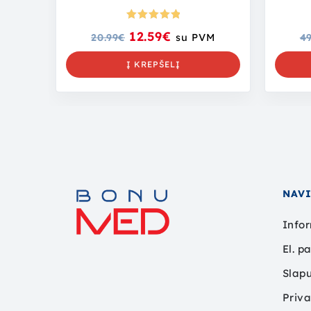
Įvertinima
12.59
€
20.99
€
su PVM
49
s:
5.00
iš
5
Į KREPŠELĮ
NAV
Infor
El. p
Slapu
Priva