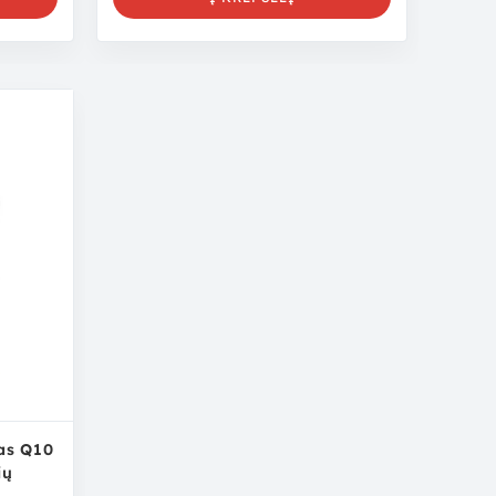
as Q10
ių