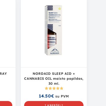
PRAY
NORDAID SLEEP AID +
.
CANNABIS OIL maisto papildas,
30 ml.
Įvertinima
14.50
€
su PVM
s:
5.00
iš
5
Į KREPŠELĮ