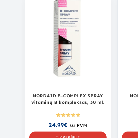
NORDAID B-COMPLEX SPRAY
NO
vitaminų B kompleksas, 30 ml.
Įvertinima
24.99
€
su PVM
s:
5.00
iš
5
Į KREPŠELĮ