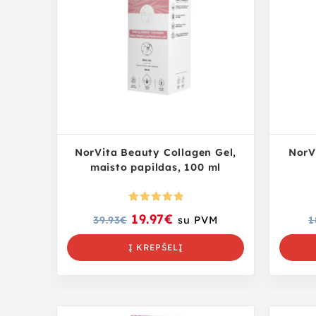
NorVita Beauty Collagen Gel,
NorV
maisto papildas, 100 ml
Įvertinima
19.97
€
39.93
€
su PVM
1
s:
5.00
iš
5
Į KREPŠELĮ