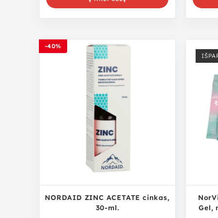
-40%
IŠPA
NORDAID ZINC ACETATE cinkas,
NorVi
30-ml.
Gel, 