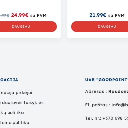
24.99
€
21.99
€
.97
€
su PVM
su PVM
DAUGIAU
DAUGIAU
IGACIJA
UAB “GOODPOINT
Adresas :
Raudond
macija pirkėjui
arduotuvės taisyklės
El. paštas.:
info@b
kų politika
Tel. nr.:
+
370 698 
tumo politika