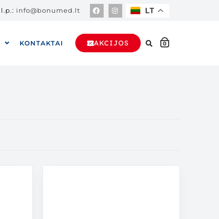
l.p.:
info@bonumed.lt
LT
AKCIJOS
A
KONTAKTAI
0