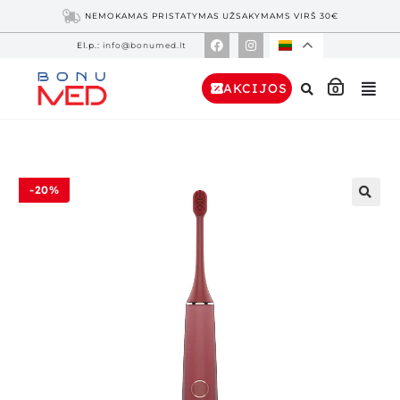
NEMOKAMAS PRISTATYMAS UŽSAKYMAMS VIRŠ 30€
El.p.:
info@bonumed.lt
AKCIJOS
0
-20%
🔍