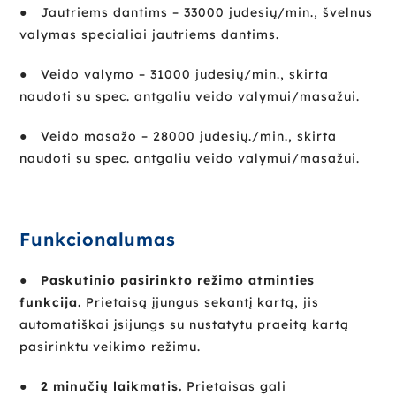
●
Jautriems dantims – 33000 judesių/min., švelnus
valymas specialiai jautriems dantims.
●
Veido valymo – 31000 judesių/min., skirta
naudoti su spec. antgaliu veido valymui/masažui.
●
Veido masažo – 28000 judesių./min., skirta
naudoti su spec. antgaliu veido valymui/masažui.
Funkcionalumas
● Paskutinio pasirinkto režimo atminties
funkcija.
Prietaisą įjungus sekantį kartą, jis
automatiškai įsijungs su nustatytu praeitą kartą
pasirinktu veikimo režimu.
● 2 minučių laikmatis.
Prietaisas gali