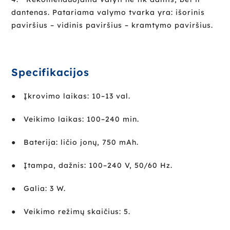
dantenas. Patariama valymo tvarka yra: išorinis
paviršius – vidinis paviršius – kramtymo paviršius.
Specifikacijos
●
Įkrovimo laikas: 10–13 val.
●
Veikimo laikas: 100–240 min.
●
Baterija: ličio jonų, 750 mAh.
●
Įtampa, dažnis: 100–240 V, 50/60 Hz.
●
Galia: 3 W.
●
Veikimo režimų skaičius: 5.