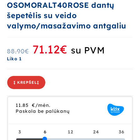
OSOMORALT40ROSE dantų
šepetėlis su veido
valymo/masažavimo antgaliu
71.12
€
su PVM
88.90
€
Liko 1
Į KREPŠELĮ