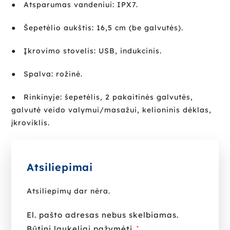
●
Atsparumas vandeniui: IPX7.
●
Šepetėlio aukštis: 16,5 cm (be galvutės).
●
Įkrovimo stovelis: USB, indukcinis.
●
Spalva: rožinė.
●
Rinkinyje: šepetėlis, 2 pakaitinės galvutės,
galvutė veido valymui/masažui, kelioninis dėklas,
įkroviklis.
Atsiliepimai
Atsiliepimų dar nėra.
El. pašto adresas nebus skelbiamas.
Būtini laukeliai pažymėti
*