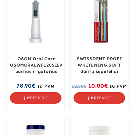
OSOM Oral Care
SWISSDENT PROFI
OSOMORALWF128SILV
WHITENING SOFT
burnos irigatorius
dantų šepetėliai
78.90
€
10.00
€
su PVM
12.50
€
su PVM
Į KREPŠELĮ
Į KREPŠELĮ