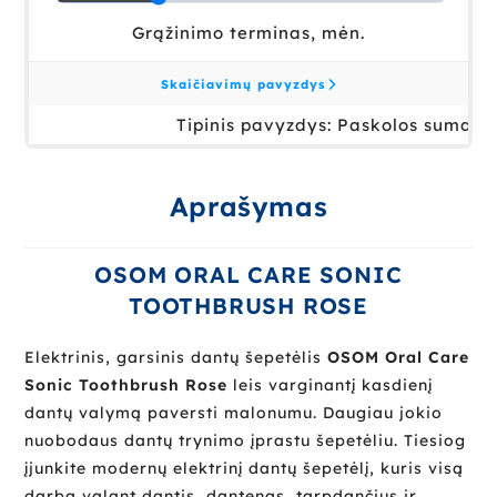
Aprašymas
OSOM ORAL CARE SONIC
TOOTHBRUSH ROSE
Elektrinis, garsinis dantų šepetėlis
OSOM Oral Care
Sonic Toothbrush Rose
leis varginantį kasdienį
dantų valymą paversti malonumu. Daugiau jokio
nuobodaus dantų trynimo įprastu šepetėliu. Tiesiog
įjunkite modernų elektrinį dantų šepetėlį, kuris visą
darbą valant dantis, dantenas, tarpdančius ir