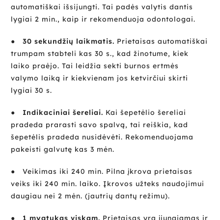
automatiškai išsijungti. Tai padės valytis dantis
lygiai 2 min., kaip ir rekomenduoja odontologai.
● 30 sekundžių laikmatis.
Prietaisas automatiškai
trumpam stabteli kas 30 s., kad žinotume, kiek
laiko praėjo. Tai leidžia sekti burnos ertmės
valymo laiką ir kiekvienam jos ketvirčiui skirti
lygiai 30 s.
● Indikaciniai šereliai.
Kai šepetėlio šereliai
pradeda prarasti savo spalvą, tai reiškia, kad
šepetėlis pradeda nusidėvėti. Rekomenduojama
pakeisti galvutę kas 3 mėn.
●
Veikimas iki 240 min. Pilna įkrova prietaisas
veiks iki 240 min. laiko. Įkrovos užteks naudojimui
daugiau nei 2 mėn. (jautrių dantų režimu).
● 1 mygtukas viskam.
Prietaisas yra įjungiamas ir