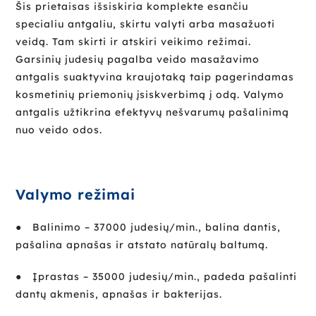
Šis prietaisas išsiskiria komplekte esančiu
specialiu antgaliu, skirtu valyti arba masažuoti
veidą. Tam skirti ir atskiri veikimo režimai.
Garsinių judesių pagalba veido masažavimo
antgalis suaktyvina kraujotaką taip pagerindamas
kosmetinių priemonių įsiskverbimą į odą. Valymo
antgalis užtikrina efektyvų nešvarumų pašalinimą
nuo veido odos.
Valymo režimai
●
Balinimo – 37000 judesių/min., balina dantis,
pašalina apnašas ir atstato natūralų baltumą.
●
Įprastas – 35000 judesių/min., padeda pašalinti
dantų akmenis, apnašas ir bakterijas.