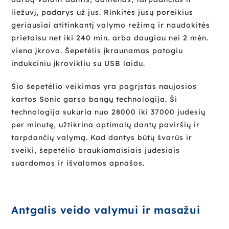
liežuvį, padarys už jus. Rinkitės jūsų poreikius
geriausiai atitinkantį valymo režimą ir naudokitės
prietaisu net iki 240 min. arba daugiau nei 2 mėn.
viena įkrova. Šepetėlis įkraunamas patogiu
indukciniu įkrovikliu su USB laidu.
Šio šepetėlio veikimas yra pagrįstas naujosios
kartos Sonic garso bangų technologija. Ši
technologija sukuria nuo 28000 iki 37000 judesių
per minutę, užtikrina optimalų dantų paviršių ir
tarpdančių valymą. Kad dantys būtų švarūs ir
sveiki, šepetėlio braukiamaisiais judesiais
suardomos ir išvalomos apnašos.
Antgalis veido valymui ir masažui