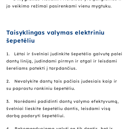
jo veikimo režimai pasirenkami vienu mygtuku.
Taisyklingas valymas elektriniu
šepetėliu
1. Lėtai ir švelniai judinkite šepetėlio galvutę palei
dantų liniją, judindami pirmyn ir atgal ir leisdami
šereliams patekti į tarpdančius.
2. Nevalykite dantų tais pačiais judesiais kaip ir
su paprastu rankiniu šepetėliu.
3. Norėdami padidinti dantų valymo efektyvumą,
švelniai lieskite šepetėliu dantis, leisdami visą
darbą padaryti šepetėliui.
4. Rekomenduojama valyti ne tik dantis, bet ir