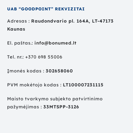
UAB “GOODPOINT” REKVIZITAI
Adresas :
Raudondvario pl. 164A, LT-47173
Kaunas
El. paštas.:
info@bonumed.lt
Tel. nr.:
+
370 698 55006
Įmonės kodas :
302658060
PVM mokėtojo kodas :
LT100007231115
Maisto tvarkymo subjekto patvirtinimo
pažymėjimas :
33MTSPP-3126