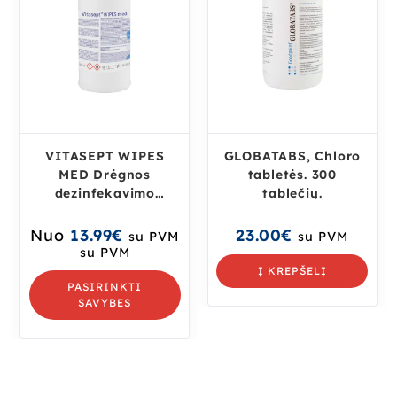
VITASEPT WIPES
GLOBATABS, Chloro
MED Drėgnos
tabletės. 300
dezinfekavimo
tablečių.
servetėlės su
alkoholiu
Nuo
13.99
€
23.00
€
su PVM
su PVM
su PVM
Į KREPŠELĮ
PASIRINKTI
SAVYBES