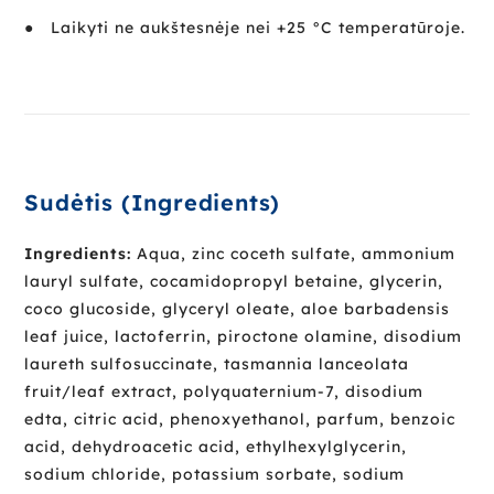
● Laikyti ne aukštesnėje nei +25 °C temperatūroje.
Sudėtis (Ingredients)
Ingredients:
Aqua, zinc coceth sulfate, ammonium
lauryl sulfate, cocamidopropyl betaine, glycerin,
coco glucoside, glyceryl oleate, aloe barbadensis
leaf juice, lactoferrin, piroctone olamine, disodium
laureth sulfosuccinate, tasmannia lanceolata
fruit/leaf extract, polyquaternium-7, disodium
edta, citric acid, phenoxyethanol, parfum, benzoic
acid, dehydroacetic acid, ethylhexylglycerin,
sodium chloride, potassium sorbate, sodium