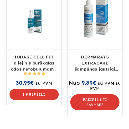
IODASE CELL FIT
DERMARAYS
aliejinis purškalas
EXTRACARE
odos netobulumams,
šampūnas jautriai
100 ml
odai
Įvertinima
30.95
€
Nuo
9.89
€
su PVM
su PVM
su
s:
5.00
iš
PVM
5
Į KREPŠELĮ
PASIRINKTI
SAVYBES