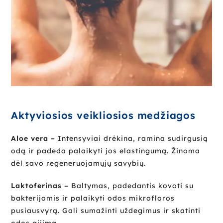
Aktyviosios veikliosios medžiagos
Aloe vera –
Intensyviai drėkina, ramina sudirgusią
odą ir padeda palaikyti jos elastingumą. Žinoma
dėl savo regeneruojamųjų savybių.
Laktoferinas –
Baltymas, padedantis kovoti su
bakterijomis ir palaikyti odos mikrofloros
pusiausvyrą. Gali sumažinti uždegimus ir skatinti
odos gijimą.