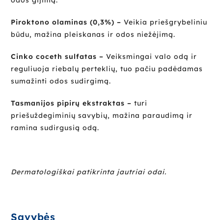
Piroktono olaminas (0,3%) –
Veikia priešgrybeliniu
būdu, mažina pleiskanas ir odos niežėjimą.
Cinko coceth sulfatas –
Veiksmingai valo odą ir
reguliuoja riebalų perteklių, tuo pačiu padėdamas
sumažinti odos sudirgimą.
Tasmanijos pipirų ekstraktas –
turi
priešuždegiminių savybių, mažina paraudimą ir
ramina sudirgusią odą.
Dermatologi
škai patikrinta jautriai odai.
Savybės