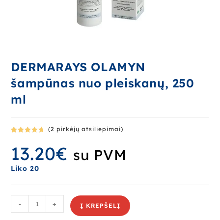
DERMARAYS OLAMYN
šampūnas nuo pleiskanų, 250
ml
(
2
pirkėjų atsiliepimai)
Įvertinima
2
13.20
€
s:
5.00
iš
su PVM
5 (viso
įvertinimų:
Liko 20
)
-
+
Į KREPŠELĮ