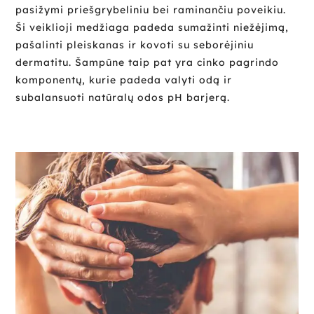
pasižymi priešgrybeliniu bei raminančiu poveikiu.
Ši veiklioji medžiaga padeda sumažinti niežėjimą,
pašalinti pleiskanas ir kovoti su seborėjiniu
dermatitu. Šampūne taip pat yra cinko pagrindo
komponentų, kurie padeda valyti odą ir
subalansuoti natūralų odos pH barjerą.