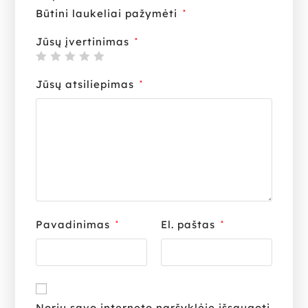
Būtini laukeliai pažymėti
*
Jūsų įvertinimas
*
Jūsų atsiliepimas
*
Pavadinimas
El. paštas
*
*
Noriu savo interneto naršyklėje išsaugoti