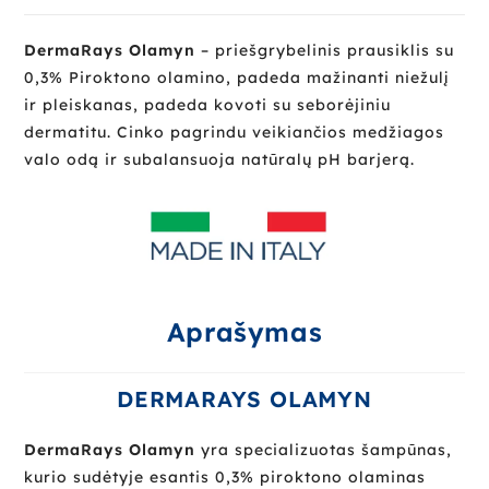
DermaRays Olamyn
– priešgrybelinis prausiklis su
0,3% Piroktono olamino, padeda mažinanti niežulį
ir pleiskanas, padeda kovoti su seborėjiniu
dermatitu. Cinko pagrindu veikiančios medžiagos
valo odą ir subalansuoja natūralų pH barjerą.
Aprašymas
DERMARAYS OLAMYN
DermaRays Olamyn
yra specializuotas šampūnas,
kurio sudėtyje esantis 0,3% piroktono olaminas