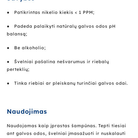
● Patikrintas nikelio kiekis < 1 PPM;
● Padeda palaikyti natūralų galvos odos pH
balansą;
● Be alkoholio;
● Švelniai pašalina nešvarumus ir riebalų
perteklių;
● Tinka riebiai ar pleiskanų turinčiai galvos odai.
Naudojimas
Naudojamas kaip įprastas šampūnas. Tepti tiesiai
ant galvos odos, švelniai įmasažuoti ir nuskalauti