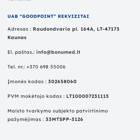
UAB “GOODPOINT” REKVIZITAI
Adresas :
Raudondvario pl. 164A, LT-47173
Kaunas
El. paštas.:
info@bonumed.lt
Tel. nr.:
+
370 698 55006
Įmonės kodas :
302658060
PVM mokėtojo kodas :
LT100007231115
Maisto tvarkymo subjekto patvirtinimo
pažymėjimas :
33MTSPP-3126