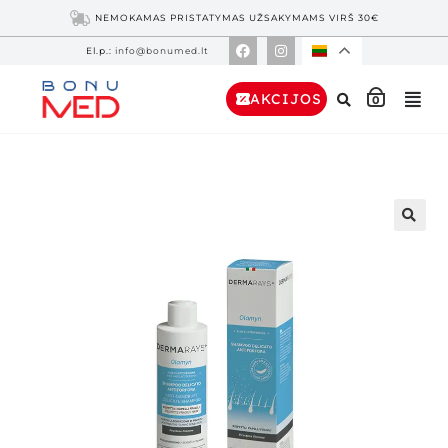
NEMOKAMAS PRISTATYMAS UŽSAKYMAMS VIRŠ 30€
El.p.:
info@bonumed.lt
AKCIJOS
0
🔍