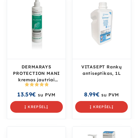
DERMARAYS
VITASEPT Rankų
PROTECTION MANI
antiseptikas, 1L
kremas jautriai
rankų odai, 250 ml
Įvertinima
13.59
€
8.99
€
su PVM
su PVM
s:
5.00
iš
5
Į KREPŠELĮ
Į KREPŠELĮ