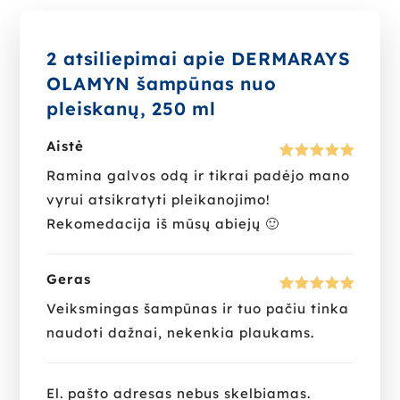
2 atsiliepimai apie
DERMARAYS
OLAMYN šampūnas nuo
pleiskanų, 250 ml
Aistė
Įvertinima
Ramina galvos odą ir tikrai padėjo mano
s:
5
iš 5
vyrui atsikratyti pleikanojimo!
Rekomedacija iš mūsų abiejų 🙂
Geras
Įvertinima
Veiksmingas šampūnas ir tuo pačiu tinka
s:
5
iš 5
naudoti dažnai, nekenkia plaukams.
El. pašto adresas nebus skelbiamas.