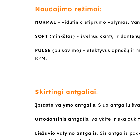
Naudojimo režimai:
NORMAL
– vidutinio stiprumo valymas. Va
SOFT
(minkštas) – švelnus dantų ir danten
PULSE
(pulsavimo) – efektyvus apnašų ir m
RPM.
Skirtingi antgaliai:
Įprasto valymo antgalis.
Šiuo antgaliu švar
Ortodontinis antgalis.
Valykite ir skalauki
Liežuvio valymo antgalis.
Šis antgalis padė