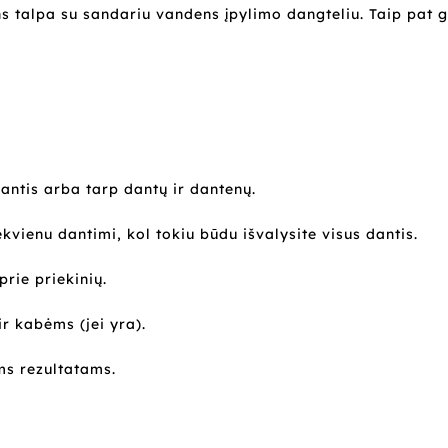
 talpa su sandariu vandens įpylimo dangteliu. Taip pat g
antis arba tarp dantų ir dantenų.
vienu dantimi, kol tokiu būdu išvalysite visus dantis.
prie priekinių.
r kabėms (jei yra).
ms rezultatams.