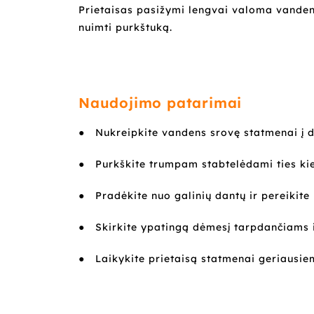
Prietaisas pasižymi lengvai valoma vandens
nuimti purkštuką.
Naudojimo patarimai
●
Nukreipkite vandens srovę statmenai į d
●
Purkškite trumpam stabtelėdami ties kiek
●
Pradėkite nuo galinių dantų ir pereikite 
●
Skirkite ypatingą dėmesį tarpdančiams i
●
Laikykite prietaisą statmenai geriausie