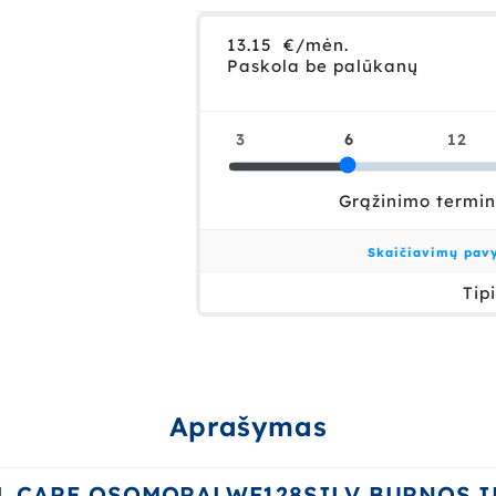
Aprašymas
L CARE OSOMORALWF128SILV BURNOS I