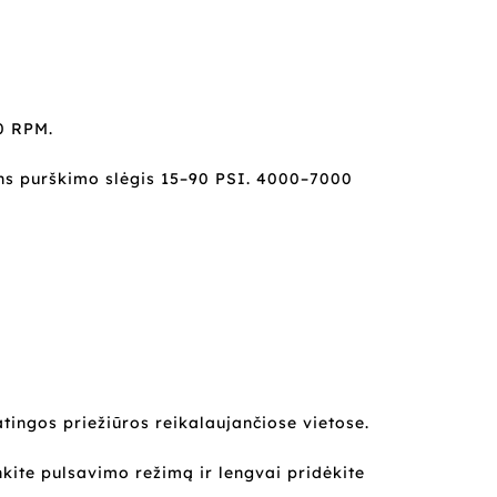
0 RPM.
ens purškimo slėgis 15–90 PSI. 4000–7000
atingos priežiūros reikalaujančiose vietose.
nkite pulsavimo režimą ir lengvai pridėkite