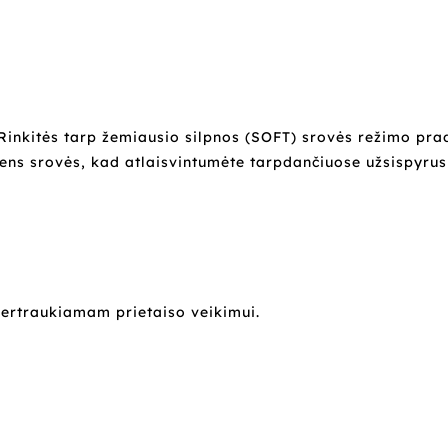
 Rinkitės tarp žemiausio silpnos (SOFT) srovės režimo pr
ens srovės, kad atlaisvintumėte tarpdančiuose užsispyrus
pertraukiamam prietaiso veikimui.