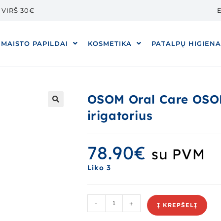
VIRŠ 30€
E
MAISTO PAPILDAI
KOSMETIKA
PATALPŲ HIGIEN
OSOM Oral Care OS
irigatorius
🔍
78.90
€
su PVM
Liko 3
-
+
Į KREPŠELĮ