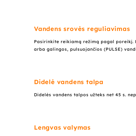
Vandens srovės reguliavimas
Pasirinkite reikiamą režimą pagal poreikį.
arba galingos, pulsuojančios (PULSE) vand
Didelė vandens talpa
Didelės vandens talpos užteks net 45 s. ne
Lengvas valymas