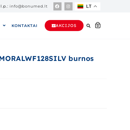
l.p.:
info@bonumed.lt
LT
AKCIJOS
A
KONTAKTAI
0
OMORALWF128SILV burnos