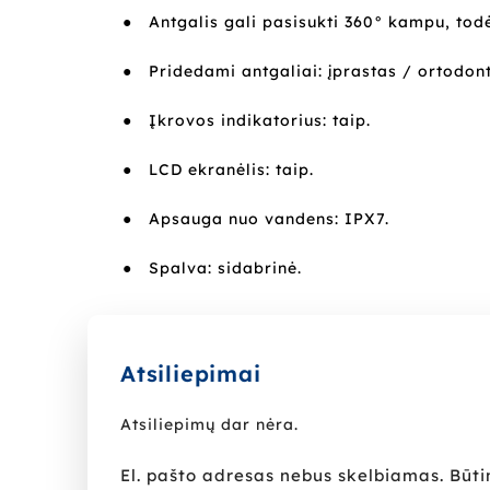
●
Antgalis gali pasisukti 360° kampu, tod
●
Pridedami antgaliai: įprastas / ortodont
●
Įkrovos indikatorius: taip.
●
LCD ekranėlis: taip.
●
Apsauga nuo vandens: IPX7.
●
Spalva: sidabrinė.
Atsiliepimai
Atsiliepimų dar nėra.
El. pašto adresas nebus skelbiamas.
Būti