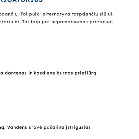
dančių. Tai puiki alternatyva tarpdančių siūlui.
gatoriumi. Tai taip pat nepamainomas prietaisas
ja dantenas ir kasdienę burnos priežiūrą
mą. Vandens srovė pašalina įstrigusias