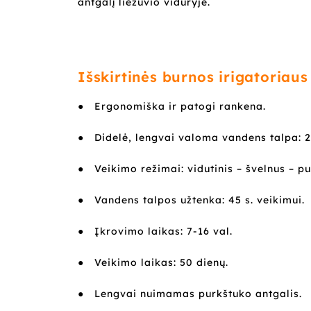
antgalį liežuvio viduryje.
Išskirtinės burnos irigatoriaus
●
Ergonomiška ir patogi rankena.
●
Didelė, lengvai valoma vandens talpa: 2
●
Veikimo režimai: vidutinis – švelnus – p
●
Vandens talpos užtenka: 45 s. veikimui.
●
Įkrovimo laikas: 7-16 val.
●
Veikimo laikas: 50 dienų.
●
Lengvai nuimamas purkštuko antgalis.