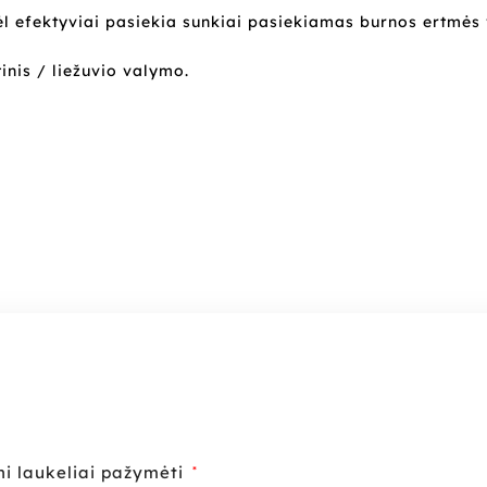
ėl efektyviai pasiekia sunkiai pasiekiamas burnos ertmės 
inis / liežuvio valymo.
ni laukeliai pažymėti
*