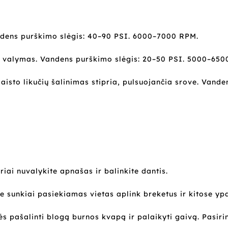
ndens purškimo slėgis: 40–90 PSI. 6000–7000 RPM.
ų valymas. Vandens purškimo slėgis: 20–50 PSI. 5000–650
aisto likučių šalinimas stipria, pulsuojančia srove. Vand
iai nuvalykite apnašas ir balinkite dantis.
te sunkiai pasiekiamas vietas aplink breketus ir kitose yp
s pašalinti blogą burnos kvapą ir palaikyti gaivą. Pasiri