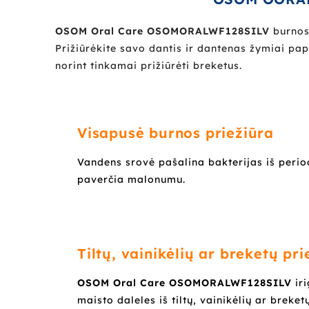
OSOM Oral Care
OSOMORALWF128SILV
burnos
Prižiūrėkite savo dantis ir dantenas žymiai pa
norint tinkamai prižiūrėti breketus.
Visapusė burnos priežiūra
Vandens srovė pašalina bakterijas iš perio
paverčia malonumu.
Tiltų, vainikėlių ar breketų pri
OSOM Oral Care
OSOMORALWF128SILV
ir
maisto daleles iš tiltų, vainikėlių ar breketų