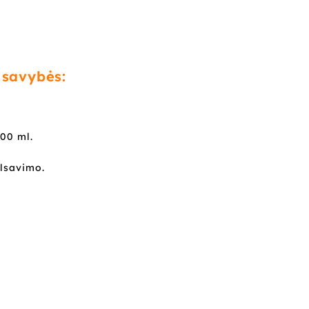
 savybės:
00 ml.
ulsavimo.