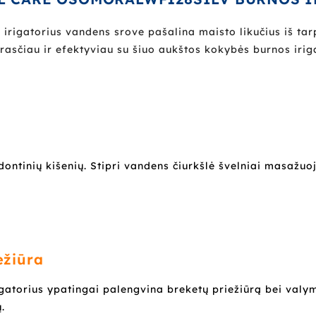
 irigatorius vandens srove pašalina maisto likučius iš tarp
prasčiau ir efektyviau su šiuo aukštos kokybės burnos iri
dontinių kišenių. Stipri vandens čiurkšlė švelniai masažuo
ežiūra
igatorius ypatingai palengvina breketų priežiūrą bei valy
.