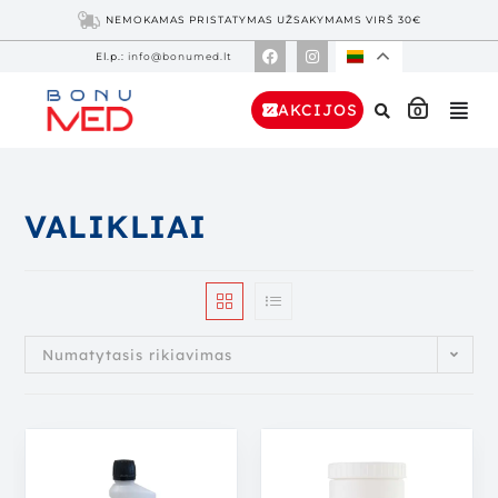
NEMOKAMAS PRISTATYMAS UŽSAKYMAMS VIRŠ 30€
El.p.:
info@bonumed.lt
AKCIJOS
0
VALIKLIAI
Numatytasis rikiavimas