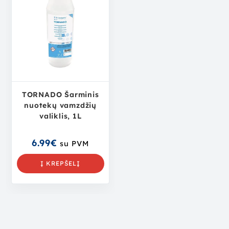
TORNADO Šarminis
nuotekų vamzdžių
valiklis, 1L
6.99
€
su PVM
Į KREPŠELĮ