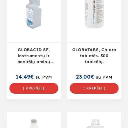
GLOBACID SF,
GLOBATABS, Chloro
instrumentų ir
tabletės. 300
paviršių aminų
tablečių.
pagrindu pagaminta
valymo ir
14.49
€
23.00
€
su PVM
su PVM
dezinfekavimo
priemonė, 1L
Į KREPŠELĮ
Į KREPŠELĮ