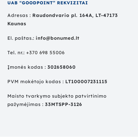
UAB “GOODPOINT” REKVIZITAI
Adresas :
Raudondvario pl. 164A, LT-47173
Kaunas
El. paštas.:
info@bonumed.lt
Tel. nr.:
+
370 698 55006
Įmonės kodas :
302658060
PVM mokėtojo kodas :
LT100007231115
Maisto tvarkymo subjekto patvirtinimo
pažymėjimas :
33MTSPP-3126