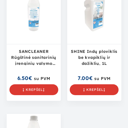
SANCLEANER
SHINE Indų ploviklis
Rūgštinė sanitarinių
be kvapiklių ir
įrenginių valymo
dažiklių, 1L
priemonė, 1L
6.50
€
7.00
€
su PVM
su PVM
Į KREPŠELĮ
Į KREPŠELĮ