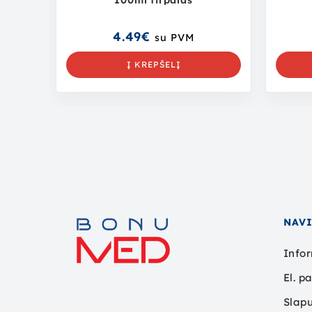
100ml tirpalas
4.49
€
su PVM
Į KREPŠELĮ
NAV
Infor
El. p
Slapu