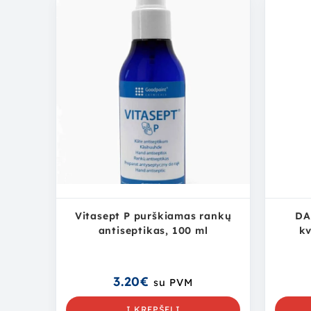
Vitasept P purškiamas rankų
DA
antiseptikas, 100 ml
kv
3.20
€
su PVM
Į KREPŠELĮ