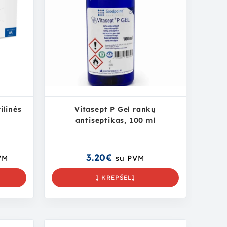
ilinės
Vitasept P Gel rankų
antiseptikas, 100 ml
3.20
€
VM
su PVM
S
Į KREPŠELĮ