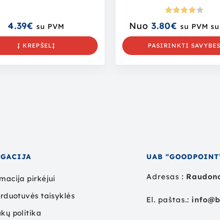
Įvertini
4.39
€
Nuo
3.80
€
su PVM
su PVM
su
mas:
4.00
iš 5
Į KREPŠELĮ
PASIRINKTI SAVYBE
IGACIJA
UAB “GOODPOINT
Adresas :
Raudond
macija pirkėjui
arduotuvės taisyklės
El. paštas.:
info@b
kų politika