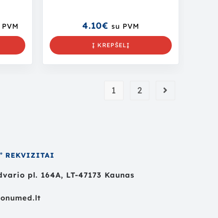
4.10
€
 PVM
su PVM
S
Į KREPŠELĮ
1
2
” REKVIZITAI
vario pl. 164A, LT-47173 Kaunas
onumed.lt