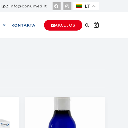
l.p.:
info@bonumed.lt
LT
AKCIJOS
A
KONTAKTAI
0