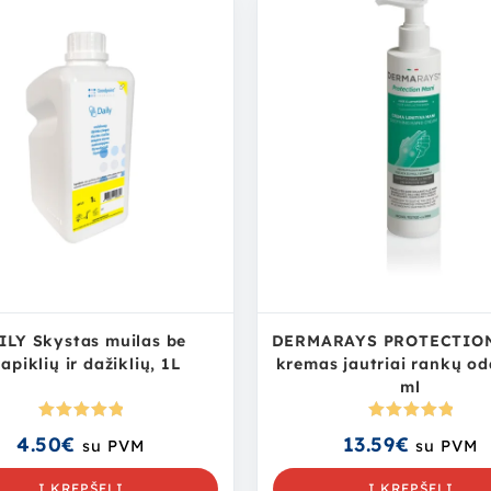
ILY Skystas muilas be
DERMARAYS PROTECTIO
apiklių ir dažiklių, 1L
kremas jautriai rankų od
ml
Įvertinima
Įvertinima
4.50
€
13.59
€
su PVM
su PVM
s:
5.00
iš
s:
5.00
iš
5
5
Į KREPŠELĮ
Į KREPŠELĮ