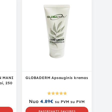
N MANI
GLOBADERM Apsauginis kremas
ai, 250
Įvertinima
Nuo
4.89
€
su PVM
su PVM
s:
5.00
iš
5
PASIRINKTI SAVYBES