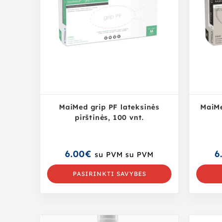
MaiMed grip PF lateksinės
MaiMe
pirštinės, 100 vnt.
6.00
€
6
su PVM
su PVM
PASIRINKTI SAVYBES