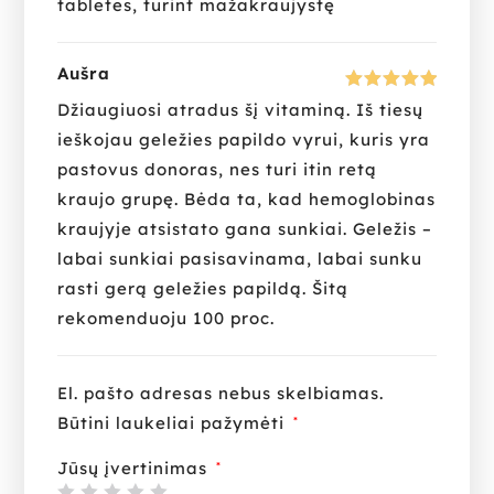
tabletes, turint mažakraujystę
Aušra
Įvertinima
Džiaugiuosi atradus šį vitaminą. Iš tiesų
s:
5
iš 5
ieškojau geležies papildo vyrui, kuris yra
pastovus donoras, nes turi itin retą
kraujo grupę. Bėda ta, kad hemoglobinas
kraujyje atsistato gana sunkiai. Geležis –
labai sunkiai pasisavinama, labai sunku
rasti gerą geležies papildą. Šitą
rekomenduoju 100 proc.
El. pašto adresas nebus skelbiamas.
Būtini laukeliai pažymėti
*
Jūsų įvertinimas
*