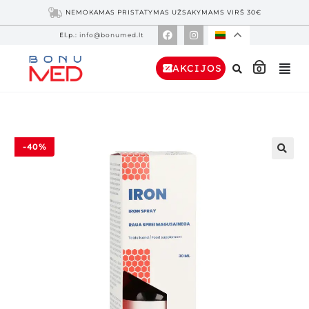
NEMOKAMAS PRISTATYMAS UŽSAKYMAMS VIRŠ 30€
El.p.:
info@bonumed.lt
AKCIJOS
0
-40%
🔍