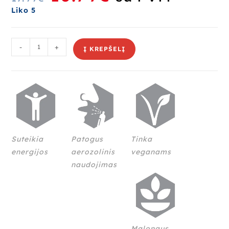
įvertinimų:
Liko 5
)
-
+
Į KREPŠELĮ
Suteikia
Patogus
Tinka
energijos
aerozolinis
veganams
naudojimas
Malonaus