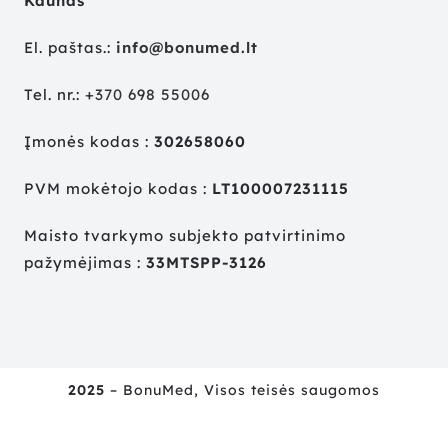
Kaunas
El. paštas.:
info@bonumed.lt
Tel. nr.:
+
370 698 55006
Įmonės kodas :
302658060
PVM mokėtojo kodas :
LT100007231115
Maisto tvarkymo subjekto patvirtinimo
pažymėjimas :
33MTSPP-3126
2025
– BonuMed, Visos teisės saugomos