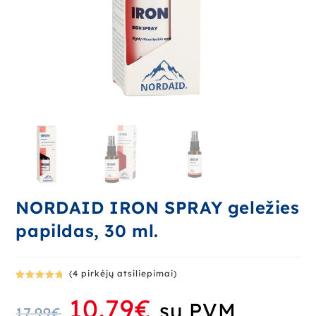
NORDAID IRON SPRAY geležies
papildas, 30 ml.
(
4
pirkėjų atsiliepimai)
Įvertinima
4
10.79
€
s:
5.00
iš
su PVM
17.99
€
5 (viso