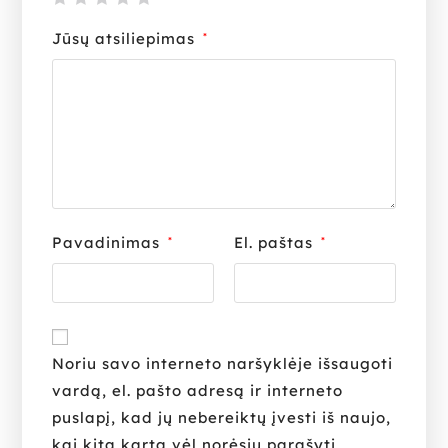
Jūsų atsiliepimas
*
Pavadinimas
El. paštas
*
*
Noriu savo interneto naršyklėje išsaugoti
vardą, el. pašto adresą ir interneto
puslapį, kad jų nebereiktų įvesti iš naujo,
kai kitą kartą vėl norėsiu parašyti