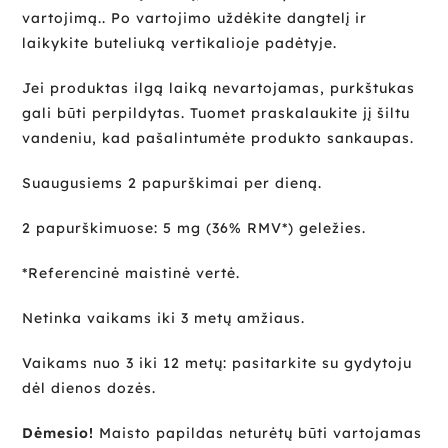
vartojimą.. Po vartojimo uždėkite dangtelį ir
laikykite buteliuką vertikalioje padėtyje.
Jei produktas ilgą laiką nevartojamas, purkštukas
gali būti perpildytas. Tuomet praskalaukite jį šiltu
vandeniu, kad pašalintumėte produkto sankaupas.
Suaugusiems 2 papurškimai per dieną.
2 papurškimuose: 5 mg (36% RMV*) geležies.
*Referencinė maistinė vertė.
Netinka vaikams iki 3 metų amžiaus.
Vaikams nuo 3 iki 12 metų: pasitarkite su gydytoju
dėl dienos dozės.
Dėmesio!
Maisto papildas neturėtų būti vartojamas