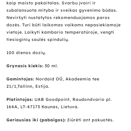
kaip maisto pakaitalas. Svarbu įvairi ir
subalansuota mityba ir sveikas gyvenimo būdas.
Neviršyti nustatytos rekomenduojamos paros
dozės. Turi būti laikomas vaikams nepasiekiamoje
vietoje. Laikyti kambario temperatūroje, vengti
tiesioginių saulės spindulių.
100 dienos dozių.
Grynasis kiekis:
30 ml.
Gamintojas:
Nordaid OÜ, Akadeemia tee
21/1,Tallinn, Estija.
Platintojas:
UAB Goodpoint, Raudondvario pl.
164A, LT-47173 Kaunas, Lietuva.
Geriausias iki (pabaigos):
žiūrėti ant pakuotės.