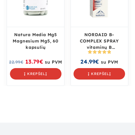
Natura Media Mg5
NORDAID B-
Magnesium Mg5, 60
COMPLEX SPRAY
kapsulių
vitaminų B
kompleksas, 30 ml.
Įvertinima
13.79
€
24.99
€
22.99
€
su PVM
su PVM
s:
5.00
iš
5
Į KREPŠELĮ
Į KREPŠELĮ