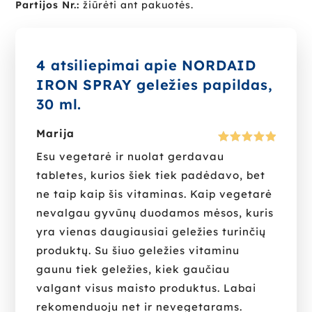
Partijos Nr.:
žiūrėti ant pakuotės.
4 atsiliepimai apie
NORDAID
IRON SPRAY geležies papildas,
30 ml.
Marija
Įvertinima
Esu vegetarė ir nuolat gerdavau
s:
5
iš 5
tabletes, kurios šiek tiek padėdavo, bet
ne taip kaip šis vitaminas. Kaip vegetarė
nevalgau gyvūnų duodamos mėsos, kuris
yra vienas daugiausiai geležies turinčių
produktų. Su šiuo geležies vitaminu
gaunu tiek geležies, kiek gaučiau
valgant visus maisto produktus. Labai
rekomenduoju net ir nevegetarams.