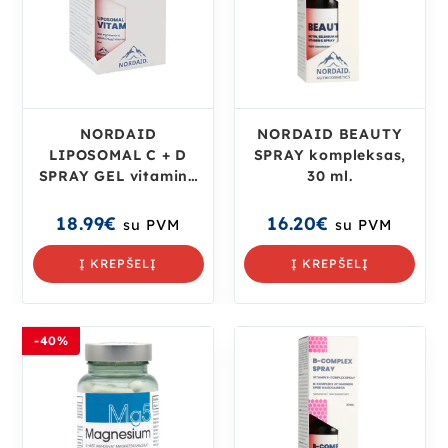
NORDAID
NORDAID BEAUTY
LIPOSOMAL C + D
SPRAY kompleksas,
SPRAY GEL vitaminų
30 ml.
C + D kompleksas, 50
ml.
18.99
€
16.20
€
su PVM
su PVM
Į KREPŠELĮ
Į KREPŠELĮ
-40%