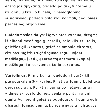
veiklą, normalią pažinimo funkciją bei normalią
energijos apykaitą, padeda palaikyti normalų
raudonųjų kraujo kūnelių ir hemoglobino
susidarymą, padeda palaikyti normalų deguonies
pernešimą organizme.
Sudedamosios dalys
: išgrynintas vanduo, drėgmę
išlaikanti medžiaga glicerolis, saldiklis ksilitolis,
geležies gliukonatas, geležies amonio citratas,
citrinos rūgštis (rūgštingumą reguliuojanti
medžiaga), juodųjų serbentų aromato kvapioji
medžiaga, koncervantas kalio sorbatas.
Vartojimas
: Pirmą kartą naudodami purškiklį
paspauskite jį 3-4 kartus. Prieš vartojimą buteliuką
gerai suplakti. Purkšti į burną po liežuviu ar ant
vidinės skruosto dallies, venkite purškimo ant
dantų! Vartojant geležies papildus, ant dantų gali
atsirasti tamsių dėmių, kurios išnyksta nutraukus