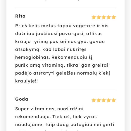
Rita
Įvertinima
Prieš kelis metus tapau vegetare ir vis
s:
5
iš 5
dažniau jaučiausi pavargusi, atlikus
kraujo tyrimą pas šeimos gyd. gavau
atsakymą, kad labai nukritęs
hemoglobinas. Rekomenduoju šį
purškiamą vitaminą, tikrai gan greitai
padėjo atstatyti geležies normalų kiekį
kraujyje!!
Goda
Įvertinima
Super vitaminas, nuoširdžiai
s:
5
iš 5
rekomenduoju. Tiek aš, tiek vyras
naudojame, taip daug patogiau nei gerti