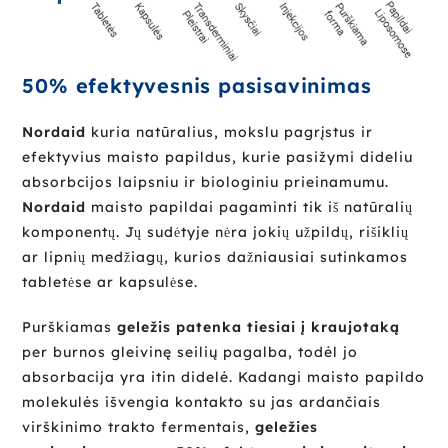
50% efektyvesnis pasisavinimas
Nordaid
kuria natūralius, mokslu pagrįstus ir
efektyvius maisto papildus, kurie pasižymi dideliu
absorbcijos laipsniu ir biologiniu prieinamumu.
Nordaid
maisto papildai pagaminti tik iš natūralių
komponentų. Jų sudėtyje nėra jokių užpildų, rišiklių
ar lipnių medžiagų, kurios dažniausiai sutinkamos
tabletėse ar kapsulėse.
Purškiamas
geležis patenka tiesiai į kraujotaką
per burnos gleivinę seilių pagalba, todėl jo
absorbacija yra itin didelė. Kadangi maisto papildo
molekulės išvengia kontakto su jas ardančiais
virškinimo trakto fermentais,
geležies