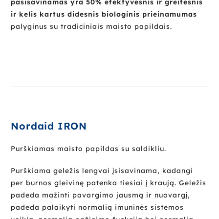
pasisavinamas yra 50% efektyvesnis ir greitesnis
ir kelis kartus didesnis biologinis prieinamumas
palyginus su tradiciniais maisto papildais.
Nordaid IRON
Purškiamas maisto papildas su saldikliu.
Purškiama geležis lengvai įsisavinama, kadangi
per burnos gleivinę patenka tiesiai į kraują. Geležis
padeda mažinti pavargimo jausmą ir nuovargį,
padeda palaikyti normalią imuninės sistemos