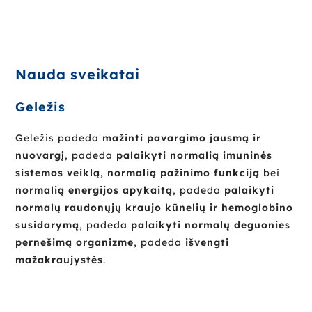
Nauda sveikatai
Geležis
Geležis padeda
mažinti pavargimo jausmą ir
nuovargį
, padeda
palaikyti normalią imuninės
sistemos veiklą, normalią pažinimo funkciją
bei
normalią energijos apykaitą
, padeda
palaikyti
normalų raudonųjų kraujo kūnelių ir hemoglobino
susidarymą
, padeda
palaikyti normalų deguonies
pernešimą organizme
, padeda
išvengti
mažakraujystės
.