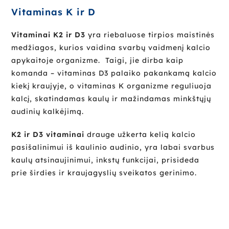
Vitaminas K ir D
Vitaminai K2 ir D3
yra riebaluose tirpios maistinės
medžiagos, kurios vaidina svarbų vaidmenį kalcio
apykaitoje organizme. Taigi, jie dirba kaip
komanda – vitaminas D3 palaiko pakankamą kalcio
kiekį kraujyje, o vitaminas K organizme reguliuoja
kalcį, skatindamas kaulų ir mažindamas minkštųjų
audinių kalkėjimą.
K2 ir D3 vitaminai
drauge užkerta kelią kalcio
pasišalinimui iš kaulinio audinio, yra labai svarbus
kaulų atsinaujinimui, inkstų funkcijai, prisideda
prie širdies ir kraujagyslių sveikatos gerinimo.