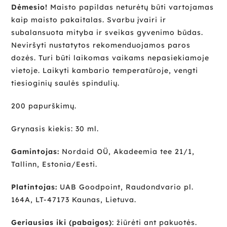
Dėmesio!
Maisto papildas neturėtų būti vartojamas
kaip maisto pakaitalas. Svarbu įvairi ir
subalansuota mityba ir sveikas gyvenimo būdas.
Neviršyti nustatytos rekomenduojamos paros
dozės. Turi būti laikomas vaikams nepasiekiamoje
vietoje. Laikyti kambario temperatūroje, vengti
tiesioginių saulės spindulių.
200 papurškimų.
Grynasis kiekis: 30 ml.
Gamintojas:
Nordaid OÜ, Akadeemia tee 21/1,
Tallinn, Estonia/Eesti.
Platintojas:
UAB Goodpoint, Raudondvario pl.
164A, LT-47173 Kaunas, Lietuva.
Geriausias iki (pabaigos)
: žiūrėti ant pakuotės.