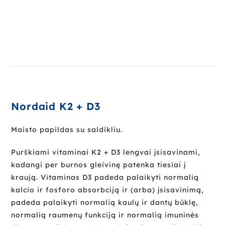
Nordaid K2 + D3
Maisto papildas su saldikliu.
Purškiami vitaminai K2 + D3 lengvai įsisavinami,
kadangi per burnos gleivinę patenka tiesiai į
kraują. Vitaminas D3 padeda palaikyti normalią
kalcio ir fosforo absorbciją ir (arba) įsisavinimą,
padeda palaikyti normalią kaulų ir dantų būklę,
normalią raumenų funkciją ir normalią imuninės