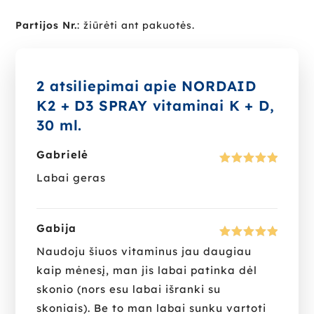
Partijos Nr.
: žiūrėti ant pakuotės.
2 atsiliepimai apie
NORDAID
K2 + D3 SPRAY vitaminai K + D,
30 ml.
Gabrielė
Įvertinima
Labai geras
s:
5
iš 5
Gabija
Įvertinima
Naudoju šiuos vitaminus jau daugiau
s:
5
iš 5
kaip mėnesį, man jis labai patinka dėl
skonio (nors esu labai išranki su
skoniais). Be to man labai sunku vartoti