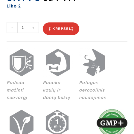
įvertinimų:
Liko 2
)
-
+
Į KREPŠELĮ
Padeda
Palaiko
Patogus
mažinti
kaulų ir
aerozolinis
nuovargį
dantų būklę
naudojimas