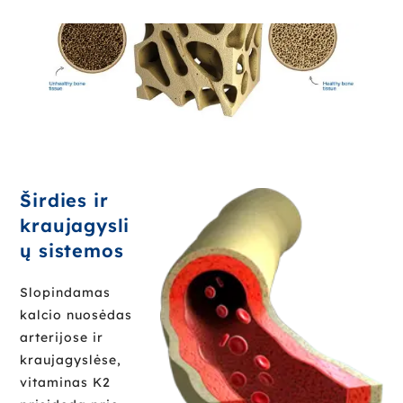
Širdies ir
kraujagysli
ų sistemos
Slopindamas
kalcio nuosėdas
arterijose ir
kraujagyslėse,
vitaminas K2