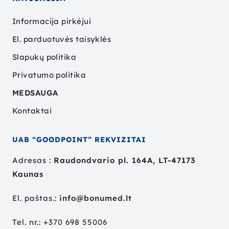
Informacija pirkėjui
El. parduotuvės taisyklės
Slapukų politika
Privatumo politika
MEDSAUGA
Kontaktai
UAB “GOODPOINT” REKVIZITAI
Adresas :
Raudondvario pl. 164A, LT-47173
Kaunas
El. paštas.:
info@bonumed.lt
Tel. nr.:
+
370 698 55006