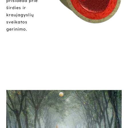
prisideda prie
širdies ir
kraujagyslių
sveikatos
gerinimo.