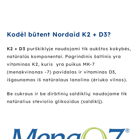
Kodėl būtent Nordaid K2 + D3?
K2 + D3
purškiklyje naudojami tik aukštos kokybės,
natūralūs komponentai. Pagrindinis šaltinis yra
vitaminas K2, kuris yra puikus MK-7
(menakvinonas -7) pavidalas ir vitaminas D3,
išgaunamas iš natūralaus lanolino (ėriuko vilnos).
Be cukraus ir be dirbtinių saldiklių: naudojame tik
natūralius steviolio glikozidus (saldiklį).