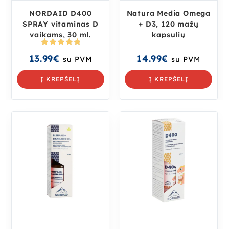
NORDAID D400
Natura Media Omega
SPRAY vitaminas D
+ D3, 120 mažų
vaikams, 30 ml.
kapsulių
Įvertinima
13.99
€
14.99
€
su PVM
su PVM
s:
5.00
iš
5
Į KREPŠELĮ
Į KREPŠELĮ