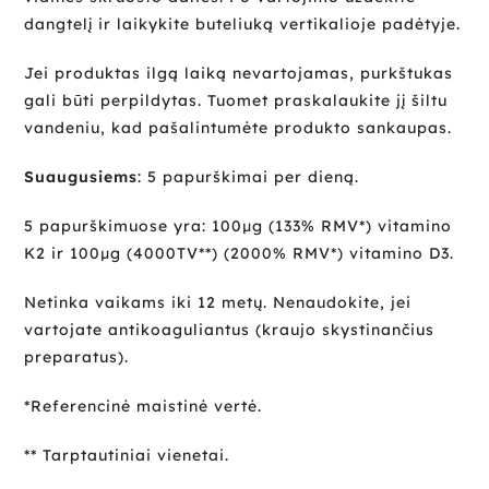
dangtelį ir laikykite buteliuką vertikalioje padėtyje.
Jei produktas ilgą laiką nevartojamas, purkštukas
gali būti perpildytas. Tuomet praskalaukite jį šiltu
vandeniu, kad pašalintumėte produkto sankaupas.
Suaugusiems
: 5 papurškimai per dieną.
5 papurškimuose yra: 100µg (133% RMV*) vitamino
K2 ir 100µg (4000TV**) (2000% RMV*) vitamino D3.
Netinka vaikams iki 12 metų. Nenaudokite, jei
vartojate antikoaguliantus (kraujo skystinančius
preparatus).
*Referencinė maistinė vertė.
** Tarptautiniai vienetai.