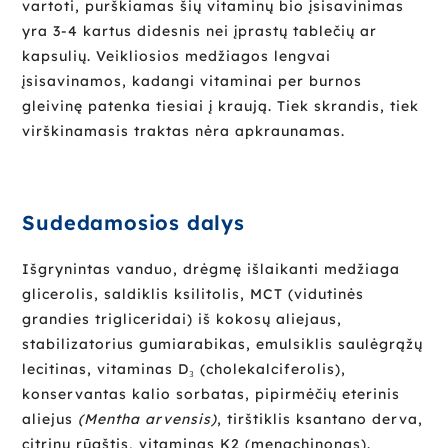
vartoti, purškiamas šių vitaminų bio įsisavinimas
yra 3-4 kartus didesnis nei įprastų tablečių ar
kapsulių. Veikliosios medžiagos lengvai
įsisavinamos, kadangi vitaminai per burnos
gleivinę patenka tiesiai į kraują. Tiek skrandis, tiek
virškinamasis traktas nėra apkraunamas.
Sudedamosios dalys
Išgrynintas vanduo, drėgmę išlaikanti medžiaga
glicerolis, saldiklis ksilitolis, MCT (vidutinės
grandies trigliceridai) iš kokosų aliejaus,
stabilizatorius gumiarabikas, emulsiklis saulėgrąžų
lecitinas, vitaminas D₃ (cholekalciferolis),
konservantas kalio sorbatas, pipirmėčių eterinis
aliejus
(Mentha arvensis)
, tirštiklis ksantano derva,
citrinų rūgštis, vitaminas K2 (menachinonas).