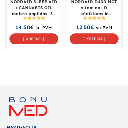
NORDAID SLEEP AID
NORDAID D400 MCT
+ CANNABIS OIL
vitaminas D
maisto papildas, 30
kūdikiams ir
ml.
vaikams, 30 ml.
Įvertinima
Įvertinima
14.50
€
12.50
€
su PVM
su PVM
s:
5.00
iš
s:
5.00
iš
5
5
Į KREPŠELĮ
Į KREPŠELĮ
NAVIGACIJA