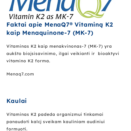
Faktai apie MenaQ7® Vitaminą K2
kaip Menaquinone-7 (MK-7)
Vitaminas K2 kaip menakvinonas-7 (MK-7) yra
aukšto bioįsisavinimo, ilgai veikianti ir bioaktyvi
vitamino K2 forma.
Menaq7.com
Kaulai
Vitaminas K2 padeda organizmui tinkamai
panaudoti kalcį sveikam kauliniam audiniui
formuoti.