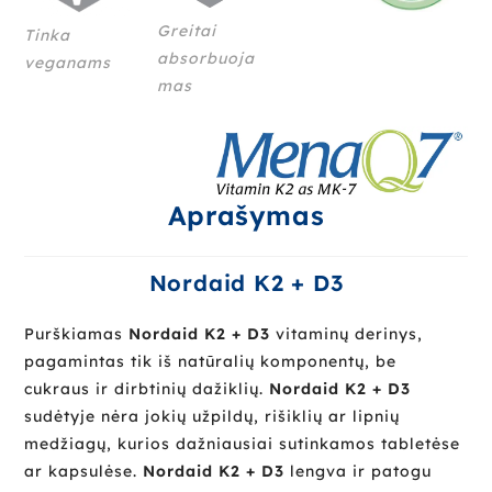
Greitai
Tinka
absorbuoja
veganams
mas
Aprašymas
Nordaid K2 + D3
Purškiamas
Nordaid K2 + D3
vitaminų derinys,
pagamintas tik iš natūralių komponentų, be
cukraus ir dirbtinių dažiklių.
Nordaid K2 + D3
sudėtyje nėra jokių užpildų, rišiklių ar lipnių
medžiagų, kurios dažniausiai sutinkamos tabletėse
ar kapsulėse.
Nordaid K2 + D3
lengva ir patogu