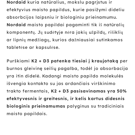
Nordaid
kuria natūralius, mokslu pagrįstus ir
efektyvius maisto papildus, kurie pasižymi dideliu
absorbcijos laipsniu ir biologiniu prieinamumu.
Nordaid
maisto papildai pagaminti tik iš natūralių
komponentų. Jų sudėtyje nėra jokių užpildų, rišiklių
ar lipnių medžiagų, kurios dažniausiai sutinkamos
tabletėse ar kapsulėse.
Purškiami
K2 + D3
patenka tiesiai į kraujotaką
per
burnos gleivinę seilių pagalba, todėl jo absorbacija
yra itin didelė. Kadangi maisto papildo molekulės
išvengia kontakto su jas ardančiais virškinimo
trakto fermentais,
K2 + D3
pasisavinamas yra 50%
efektyvesnis ir greitesnis, ir kelis kartus didesnis
biologinis prieinamumas
palyginus su tradiciniais
maisto papildais.