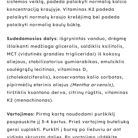
sistemos veiklą, padeda palaikyti normalią kalcio
koncentraciją kraujyje. Vitaminas K2 padeda
palaikyti normalų kraujo krešėjimą bei padeda
palaikyti normalią kaulų būklę.
Sudedamosios dalys
: išgrynintas vanduo, drėgmę
išlaikanti medžiaga glicerolis, saldiklis ksilitolis,
MCT (vidutinės grandies trigliceridai) iš kokosų
aliejaus, stabilizatorius gumiarabikas, emulsiklis
saulėgrąžų lecitinas, vitaminas D₃
(cholekalciferolis), konservantas kalio sorbatas,
pipirmėčių eterinis aliejus
(Mentha arvensis)
,
tirštiklis ksantano derva, citrinų rūgštis, vitaminas
K2 (menachinonas).
Vartojimas:
Pirmą kartą naudodami purškiklį
paspauskite jį 3-4 kartus. Prieš vartojimą buteliuką
gerai suplakti. Purkšti į burną po liežuviu ar ant
vidinės skruosto dalies. Po vartojimo uždėkite