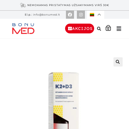
NEMOKAMAS PRISTATYMAS UŽSAKYMAMS VIRŠ 30€
El.p.:
info@bonumed.lt
AKCIJOS
0
🔍