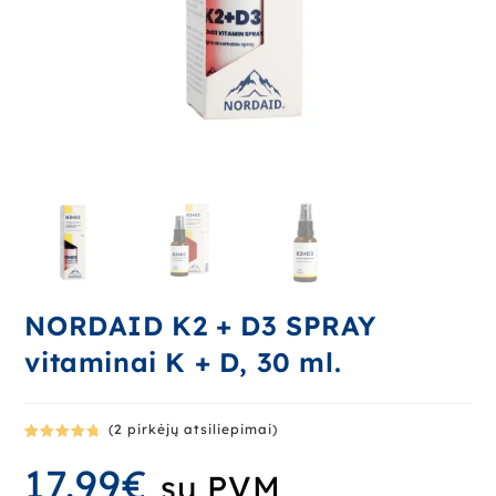
NORDAID K2 + D3 SPRAY
vitaminai K + D, 30 ml.
(
2
pirkėjų atsiliepimai)
Įvertinima
2
17.99
€
s:
5.00
iš
su PVM
5 (viso