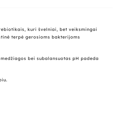
ebiotikais, kuri švelniai, bet veiksmingai
stinė terpė gerosioms bakterijoms
sios medžiagos bei subalansuotas pH padeda
iu.