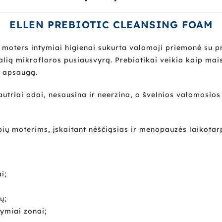
ELLEN PREBIOTIC CLEANSING FOAM
i moters intymiai higienai sukurta valomoji priemonė su pr
lią mikrofloros pusiausvyrą. Prebiotikai veikia kaip mai
ą apsaugą.
a jautriai odai, nesausina ir neerzina, o švelnios valomo
ų moterims, įskaitant nėščiąsias ir menopauzės laikotarp
i;
ų;
tymiai zonai;