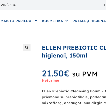
VIRŠ 30€
E
MAISTO PAPILDAI
KOSMETIKA
PATALPŲ HIGIEN
ELLEN PREBIOTIC C
higienai, 150ml
🔍
21.50
€
su PVM
Neturime
Ellen Prebiotic Cleansing Foam
– 
priemonė su prebiotikais, padedanti
mikroflorą, apsaugoti nuo dirginim