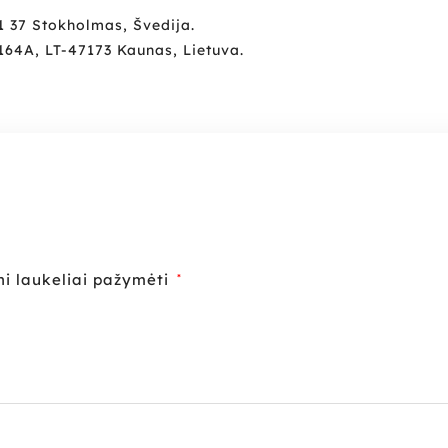
1 37 Stokholmas, Švedija.
64A, LT-47173 Kaunas, Lietuva.
ni laukeliai pažymėti
*