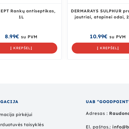
EPT Rankų antiseptikas,
DERMARAYS SULPHUR pra
1L
jautriai, atopinei odai, 
8.99
€
10.99
€
su PVM
su PVM
Į KREPŠELĮ
Į KREPŠELĮ
IGACIJA
UAB “GOODPOINT
Adresas :
Raudond
macija pirkėjui
arduotuvės taisyklės
El. paštas.:
info@b