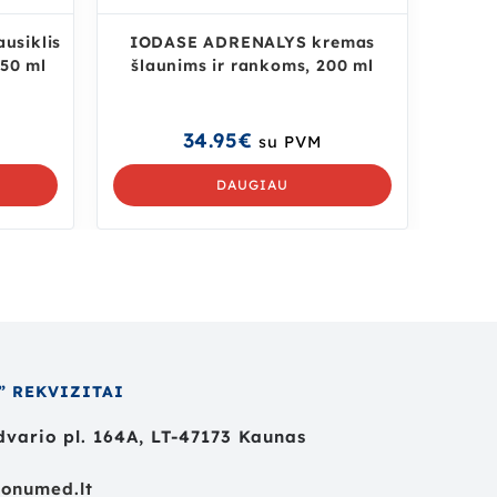
usiklis
IODASE ADRENALYS kremas
250 ml
šlaunims ir rankoms, 200 ml
34.95
€
su PVM
DAUGIAU
” REKVIZITAI
vario pl. 164A, LT-47173 Kaunas
onumed.lt