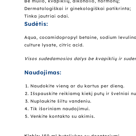
Be muilo, kvapiklių, alkoholio, hormonų;
Dermatologiškai ir ginekologiškai patikrinta;
Tinka jautriai odai.
Sudėtis:
Aqua, cocamidopropyl betaine, sodium levulinate,
culture lysate, citric acid.
Visos sudedamosios dalys be kvapiklių ir suderi
Naudojimas:
Naudokite vieną ar du kartus per dieną.
Išspauskite reikiamą kiekį putų ir švelniai nu
Nuplaukite šiltu vandeniu.
Tik išoriniam naudojimui.
Venkite kontakto su akimis.
Kiekis:
150 ml buteliukas su dozatoriumi.