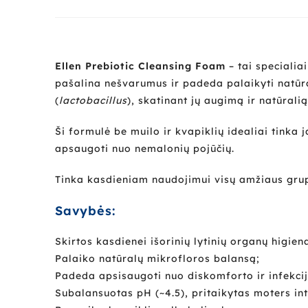
Ellen Prebiotic Cleansing Foam
– tai specialia
pašalina nešvarumus ir padeda palaikyti natūra
(
lactobacillus
), skatinant jų augimą ir natūrali
Ši formulė be muilo ir kvapiklių idealiai tink
apsaugoti nuo nemalonių pojūčių.
Tinka kasdieniam naudojimui visų amžiaus grupi
Savybės:
Skirtos kasdienei išorinių lytinių organų higiena
Palaiko natūralų mikrofloros balansą;
Padeda apsisaugoti nuo diskomforto ir infekcij
Subalansuotas pH (~4.5), pritaikytas moters in