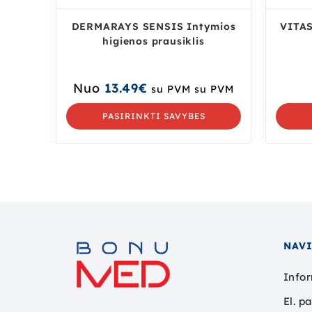
DERMARAYS SENSIS Intymios
VITAS
higienos prausiklis
Nuo
13.49
€
su PVM
su PVM
PASIRINKTI SAVYBES
NAV
Infor
El. p