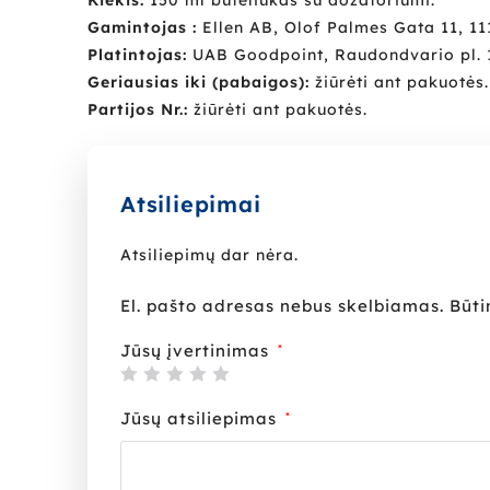
Gamintojas :
Ellen AB, Olof Palmes Gata 11, 11
Platintojas:
UAB Goodpoint, Raudondvario pl. 1
Geriausias iki (pabaigos):
žiūrėti ant pakuotės.
Partijos Nr.:
žiūrėti ant pakuotės.
Atsiliepimai
Atsiliepimų dar nėra.
El. pašto adresas nebus skelbiamas.
Būti
Jūsų įvertinimas
*
Jūsų atsiliepimas
*