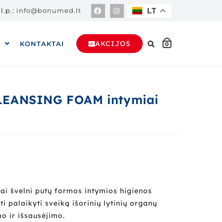
l.p.:
info@bonumed.lt
LT
AKCIJOS
A
KONTAKTAI
0
LEANSING FOAM intymiai
tai švelni putų formos intymios higienos
 palaikyti sveiką išorinių lytinių organų
o ir išsausėjimo.