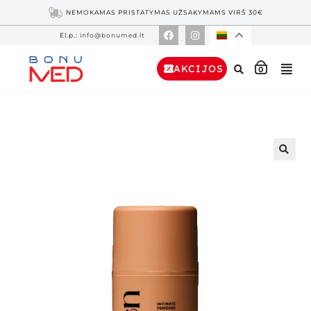
NEMOKAMAS PRISTATYMAS UŽSAKYMAMS VIRŠ 30€
El.p.:
info@bonumed.lt
AKCIJOS
0
🔍