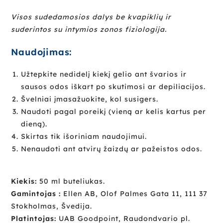
Visos sudedamosios dalys be kvapiklių ir
suderintos su intymios zonos fiziologija.
Naudojimas:
Užtepkite nedidelį kiekį gelio ant švarios ir
sausos odos iškart po skutimosi ar depiliacijos.
Švelniai įmasažuokite, kol susigers.
Naudoti pagal poreikį (vieną ar kelis kartus per
dieną).
Skirtas tik išoriniam naudojimui.
Nenaudoti ant atvirų žaizdų ar pažeistos odos.
Kiekis:
50 ml buteliukas.
Gamintojas :
Ellen AB, Olof Palmes Gata 11, 111 37
Stokholmas, Švedija.
Platintojas:
UAB Goodpoint, Raudondvario pl.