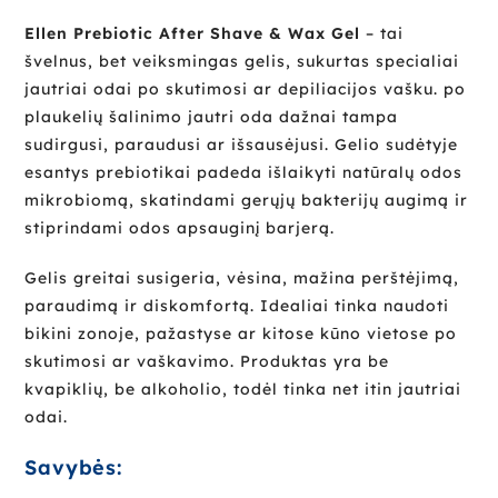
Ellen Prebiotic After Shave & Wax Gel
– tai
švelnus, bet veiksmingas gelis, sukurtas specialiai
jautriai odai po skutimosi ar depiliacijos vašku. po
plaukelių šalinimo jautri oda dažnai tampa
sudirgusi, paraudusi ar išsausėjusi. Gelio sudėtyje
esantys prebiotikai padeda išlaikyti natūralų odos
mikrobiomą, skatindami gerųjų bakterijų augimą ir
stiprindami odos apsauginį barjerą.
Gelis greitai susigeria, vėsina, mažina perštėjimą,
paraudimą ir diskomfortą. Idealiai tinka naudoti
bikini zonoje, pažastyse ar kitose kūno vietose po
skutimosi ar vaškavimo. Produktas yra be
kvapiklių, be alkoholio, todėl tinka net itin jautriai
odai.
Savybės: