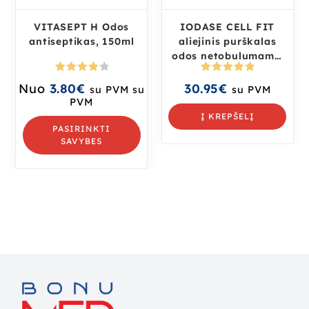
VITASEPT H Odos
IODASE CELL FIT
antiseptikas, 150ml
aliejinis purškalas
odos netobulumams,
100 ml
Įvertini
Įvertinima
Nuo
3.80
€
30.95
€
su PVM
su
su PVM
mas:
s:
5.00
iš
PVM
4.00
iš 5
5
Į KREPŠELĮ
PASIRINKTI
SAVYBES