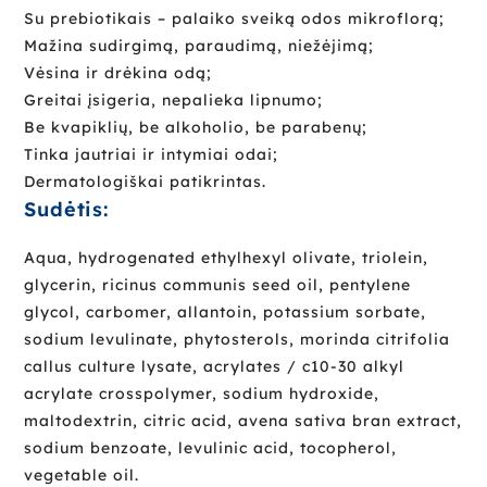
Su prebiotikais – palaiko sveiką odos mikroflorą;
Mažina sudirgimą, paraudimą, niežėjimą;
Vėsina ir drėkina odą;
Greitai įsigeria, nepalieka lipnumo;
Be kvapiklių, be alkoholio, be parabenų;
Tinka jautriai ir intymiai odai;
Dermatologiškai patikrintas.
Sudėtis:
Aqua, hydrogenated ethylhexyl olivate, triolein,
glycerin, ricinus communis seed oil, pentylene
glycol, carbomer, allantoin, potassium sorbate,
sodium levulinate, phytosterols, morinda citrifolia
callus culture lysate, acrylates / c10-30 alkyl
acrylate crosspolymer, sodium hydroxide,
maltodextrin, citric acid, avena sativa bran extract,
sodium benzoate, levulinic acid, tocopherol,
vegetable oil.