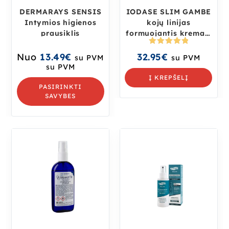
DERMARAYS SENSIS
IODASE SLIM GAMBE
Intymios higienos
kojų linijas
prausiklis
formuojantis kremas,
200 ml
Įvertinima
Nuo
13.49
€
32.95
€
su PVM
su PVM
s:
5.00
iš
su PVM
5
Į KREPŠELĮ
PASIRINKTI
SAVYBES