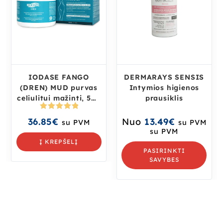
IODASE FANGO
DERMARAYS SENSIS
(DREN) MUD purvas
Intymios higienos
celiulitui mažinti, 500
prausiklis
g
Įvertinima
36.85
€
Nuo
13.49
€
su PVM
su PVM
s:
5.00
iš
su PVM
5
Į KREPŠELĮ
PASIRINKTI
SAVYBES