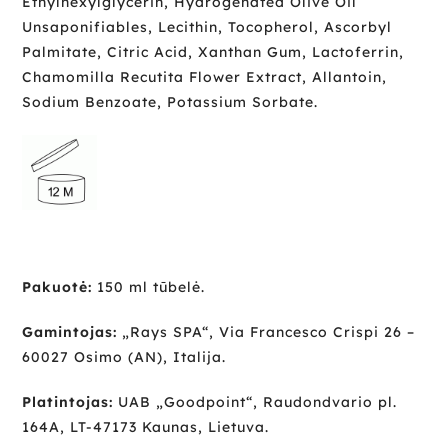
Ethylhexylglycerin, Hydrogenated Olive Oil
Unsaponifiables, Lecithin, Tocopherol, Ascorbyl
Palmitate, Citric Acid, Xanthan Gum, Lactoferrin,
Chamomilla Recutita Flower Extract, Allantoin,
Sodium Benzoate, Potassium Sorbate.
Pakuotė:
150 ml tūbelė.
Gamintojas:
„Rays SPA“, Via Francesco Crispi 26 –
60027 Osimo (AN), Italija.
Platintojas:
UAB „Goodpoint“, Raudondvario pl.
164A, LT-47173 Kaunas, Lietuva.