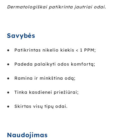
Dermatologi
škai patikrinta jautriai odai.
Savybės
● Patikrintas nikelio kiekis < 1 PPM;
● Padeda palaikyti odos komfortą;
● Ramina ir minkština odą;
● Tinka kasdienei priežiūrai;
● Skirtas visų tipų odai.
Naudojimas