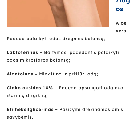
žiag
os
Aloe
vera –
Padeda palaikyti odos drėgmės balansą;
Laktoferinas –
Baltymas, padedantis palaikyti
odos mikrofloros balansą;
Alantoinas –
Minkština ir prižiūri odą;
Cinko oksidas 10% –
Padeda apsaugoti odą nuo
išorinių dirgiklių;
Etilheksilglicerinas –
Pasižymi drėkinamosiomis
savybėmis.