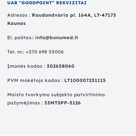
UAB “GOODPOINT” REKVIZITAI
Adresas :
Raudondvario pl. 164A, LT-47173
Kaunas
El. paštas.:
info@bonumed.lt
Tel. nr.:
+
370 698 55006
Įmonės kodas :
302658060
PVM mokėtojo kodas :
LT100007231115
Maisto tvarkymo subjekto patvirtinimo
pažymėjimas :
33MTSPP-3126