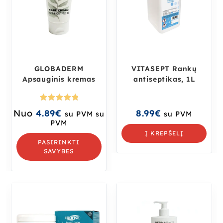
GLOBADERM
VITASEPT Rankų
Apsauginis kremas
antiseptikas, 1L
Įvertinima
Nuo
4.89
€
8.99
€
su PVM
su
su PVM
s:
5.00
iš
PVM
5
Į KREPŠELĮ
PASIRINKTI
SAVYBES