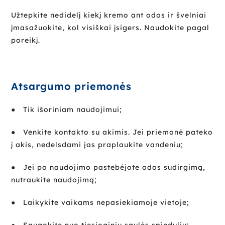
Užtepkite nedidelį kiekį kremo ant odos ir švelniai
įmasažuokite, kol visiškai įsigers. Naudokite pagal
poreikį.
Atsargumo priemonės
● Tik išoriniam naudojimui;
● Venkite kontakto su akimis. Jei priemonė pateko
į akis, nedelsdami jas praplaukite vandeniu;
●
Jei po naudojimo pastebėjote odos sudirgimą,
nutraukite naudojimą;
● Laikykite vaikams nepasiekiamoje vietoje;
● Saugokite nuo tiesioginių saulės spindulių;