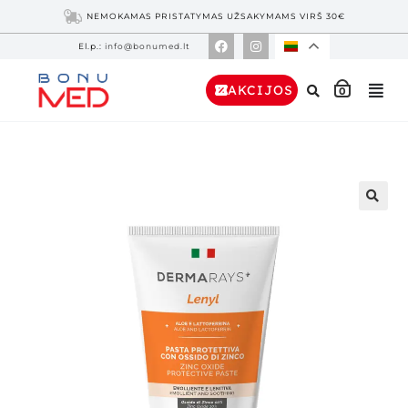
NEMOKAMAS PRISTATYMAS UŽSAKYMAMS VIRŠ 30€
El.p.:
info@bonumed.lt
AKCIJOS
0
🔍