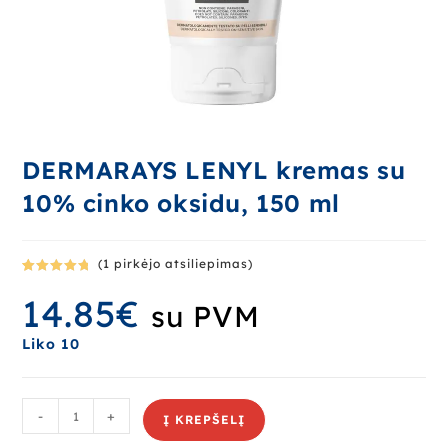
DERMARAYS LENYL kremas su
10% cinko oksidu, 150 ml
(
1
pirkėjo atsiliepimas)
Įvertinima
1
14.85
€
s:
5.00
iš
su PVM
5 (viso
įvertinimų:
Liko 10
)
-
+
Į KREPŠELĮ