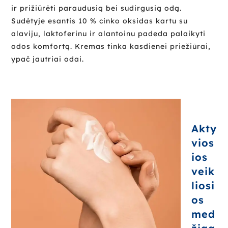
ir prižiūrėti paraudusią bei sudirgusią odą.
Sudėtyje esantis 10 % cinko oksidas kartu su
alaviju, laktoferinu ir alantoinu padeda palaikyti
odos komfortą. Kremas tinka kasdienei priežiūrai,
ypač jautriai odai.
Akty
vios
ios
veik
liosi
os
med