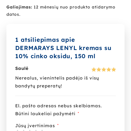
Galiojimas:
12 mėnesių nuo produkto atidarymo
datos.
1 atsiliepimas apie
DERMARAYS LENYL kremas su
10% cinko oksidu, 150 ml
Saulė
Įvertinima
Nerealus, vienintelis padėjo iš visų
s:
5
iš 5
bandytų preperatų!
El. pašto adresas nebus skelbiamas.
Būtini laukeliai pažymėti
*
Jūsų įvertinimas
*