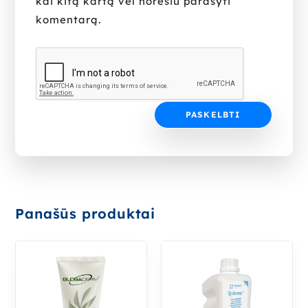
kai kitą kartą vėl norėsiu parašyti
komentarą.
Panašūs produktai