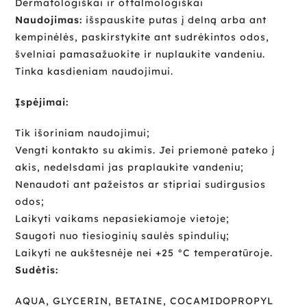
Dermatologiškai ir oftalmologiškai
Naudojimas:
išspauskite putas į delną arba ant
kempinėlės, paskirstykite ant sudrėkintos odos,
švelniai pamasažuokite ir nuplaukite vandeniu.
Tinka kasdieniam naudojimui.
Įspėjimai:
Tik išoriniam naudojimui;
Vengti kontakto su akimis. Jei priemonė pateko į
akis, nedelsdami jas praplaukite vandeniu;
Nenaudoti ant pažeistos ar stipriai sudirgusios
odos;
Laikyti vaikams nepasiekiamoje vietoje;
Saugoti nuo tiesioginių saulės spindulių;
Laikyti ne aukštesnėje nei +25 °C temperatūroje.
Sudėtis:
AQUA, GLYCERIN, BETAINE, COCAMIDOPROPYL