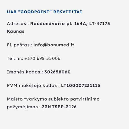
UAB “GOODPOINT” REKVIZITAI
Adresas :
Raudondvario pl. 164A, LT-47173
Kaunas
El. paštas.:
info@bonumed.lt
Tel. nr.:
+
370 698 55006
Įmonės kodas :
302658060
PVM mokėtojo kodas :
LT100007231115
Maisto tvarkymo subjekto patvirtinimo
pažymėjimas :
33MTSPP-3126