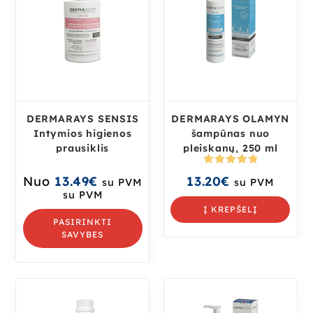
DERMARAYS SENSIS
DERMARAYS OLAMYN
Intymios higienos
šampūnas nuo
prausiklis
pleiskanų, 250 ml
Įvertinima
Nuo
13.49
€
13.20
€
su PVM
su PVM
s:
5.00
iš
su PVM
5
Į KREPŠELĮ
PASIRINKTI
SAVYBES