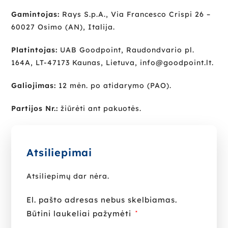
Gamintojas:
Rays S.p.A., Via Francesco Crispi 26 –
60027 Osimo (AN), Italija.
Platintojas:
UAB Goodpoint, Raudondvario pl.
164A, LT-47173 Kaunas, Lietuva, info@goodpoint.lt.
Galiojimas:
12 mėn. po atidarymo (PAO).
Partijos Nr.:
žiūrėti ant pakuotės.
Atsiliepimai
Atsiliepimų dar nėra.
El. pašto adresas nebus skelbiamas.
Būtini laukeliai pažymėti
*