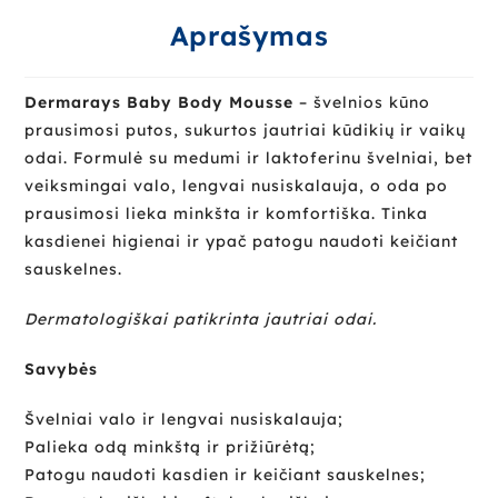
Aprašymas
Dermarays Baby Body Mousse
– švelnios kūno
prausimosi putos, sukurtos jautriai kūdikių ir vaikų
odai. Formulė su medumi ir laktoferinu švelniai, bet
veiksmingai valo, lengvai nusiskalauja, o oda po
prausimosi lieka minkšta ir komfortiška. Tinka
kasdienei higienai ir ypač patogu naudoti keičiant
sauskelnes.
Dermatologiškai patikrinta jautriai odai.
Savybės
Švelniai valo ir lengvai nusiskalauja;
Palieka odą minkštą ir prižiūrėtą;
Patogu naudoti kasdien ir keičiant sauskelnes;