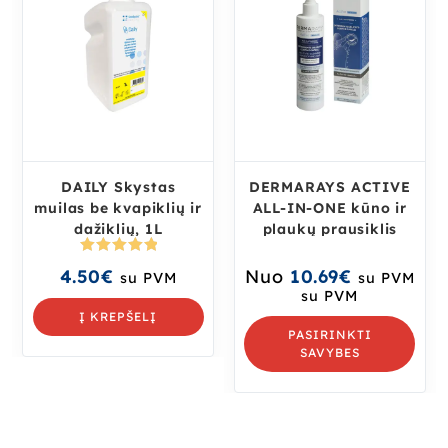
DAILY Skystas
DERMARAYS ACTIVE
muilas be kvapiklių ir
ALL-IN-ONE kūno ir
dažiklių, 1L
plaukų prausiklis
Įvertinima
4.50
€
Nuo
10.69
€
su PVM
su PVM
s:
5.00
iš
su PVM
5
Į KREPŠELĮ
PASIRINKTI
SAVYBES