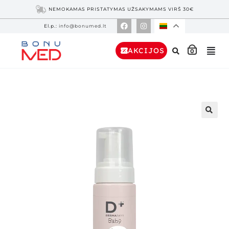
NEMOKAMAS PRISTATYMAS UŽSAKYMAMS VIRŠ 30€
El.p.:
info@bonumed.lt
AKCIJOS
0
🔍