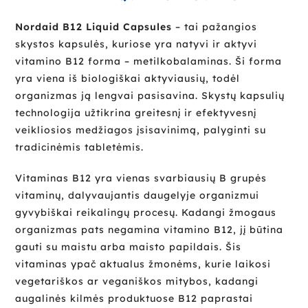
Nordaid B12 Liquid Capsules
– tai pažangios
skystos kapsulės, kuriose yra natyvi ir aktyvi
vitamino B12 forma – metilkobalaminas. Ši forma
yra viena iš biologiškai aktyviausių, todėl
organizmas ją lengvai pasisavina. Skystų kapsulių
technologija užtikrina greitesnį ir efektyvesnį
veikliosios medžiagos įsisavinimą, palyginti su
tradicinėmis tabletėmis.
Vitaminas B12 yra vienas svarbiausių B grupės
vitaminų, dalyvaujantis daugelyje organizmui
gyvybiškai reikalingų procesų. Kadangi žmogaus
organizmas pats negamina vitamino B12, jį būtina
gauti su maistu arba maisto papildais. Šis
vitaminas ypač aktualus žmonėms, kurie laikosi
vegetariškos ar veganiškos mitybos, kadangi
augalinės kilmės produktuose B12 paprastai