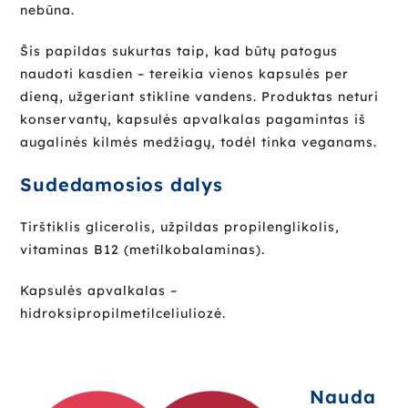
nebūna.
Šis papildas sukurtas taip, kad būtų patogus
naudoti kasdien – tereikia vienos kapsulės per
dieną, užgeriant stikline vandens. Produktas neturi
konservantų, kapsulės apvalkalas pagamintas iš
augalinės kilmės medžiagų, todėl tinka veganams.
Sudedamosios dalys
Tirštiklis glicerolis, užpildas propilenglikolis,
vitaminas B12 (metilkobalaminas).
Kapsulės apvalkalas –
hidroksipropilmetilceliuliozė.
Nauda