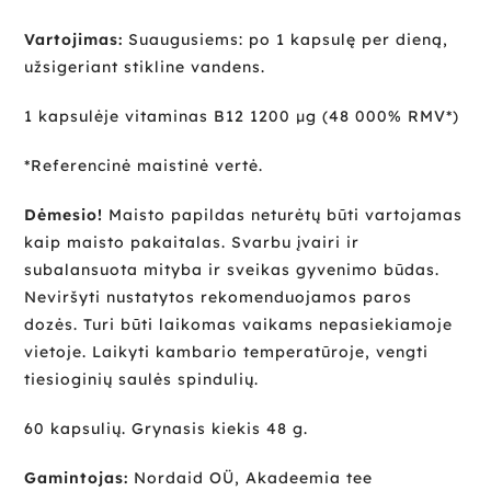
Vartojimas:
Suaugusiems: po 1 kapsulę per dieną,
užsigeriant stikline vandens.
1 kapsulėje vitaminas B12 1200 µg (48 000% RMV*)
*Referencinė maistinė vertė.
Dėmesio!
Maisto papildas neturėtų būti vartojamas
kaip maisto pakaitalas. Svarbu įvairi ir
subalansuota mityba ir sveikas gyvenimo būdas.
Neviršyti nustatytos rekomenduojamos paros
dozės. Turi būti laikomas vaikams nepasiekiamoje
vietoje. Laikyti kambario temperatūroje, vengti
tiesioginių saulės spindulių.
60 kapsulių. Grynasis kiekis 48 g.
Gamintojas:
Nordaid OÜ, Akadeemia tee