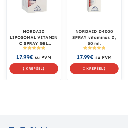
NORDAID
NORDAID D4000
LIPOSOMAL VITAMIN
SPRAY vitaminas D,
C SPRAY GEL
30 ml.
vitaminas C, 50 ml.
Įvertinima
Įvertinima
17.99
€
17.99
€
su PVM
su PVM
s:
5.00
iš
s:
5.00
iš
5
5
Į KREPŠELĮ
Į KREPŠELĮ