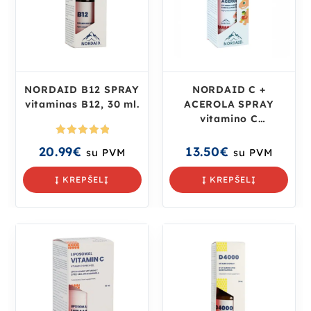
NORDAID B12 SPRAY
NORDAID C +
vitaminas B12, 30 ml.
ACEROLA SPRAY
vitamino C
kompleksas vaikams,
Įvertinima
30 ml.
20.99
€
13.50
€
su PVM
su PVM
s:
5.00
iš
5
Į KREPŠELĮ
Į KREPŠELĮ