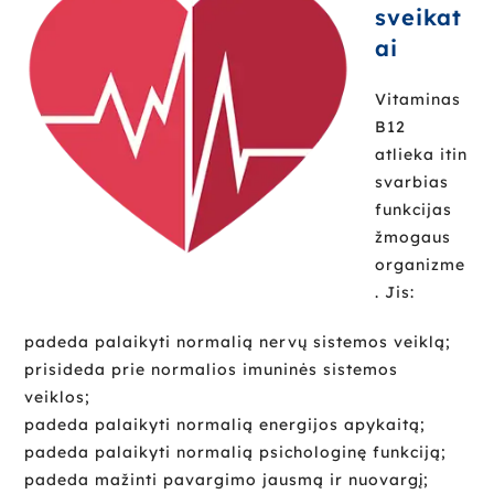
sveikat
ai
Vitaminas
B12
atlieka itin
svarbias
funkcijas
žmogaus
organizme
. Jis:
padeda palaikyti normalią nervų sistemos veiklą;
prisideda prie normalios imuninės sistemos
veiklos;
padeda palaikyti normalią energijos apykaitą;
padeda palaikyti normalią psichologinę funkciją;
padeda mažinti pavargimo jausmą ir nuovargį;