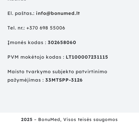
El. paštas.:
info@bonumed.lt
Tel. nr.:
+
370 698 55006
Įmonės kodas :
302658060
PVM mokėtojo kodas :
LT100007231115
Maisto tvarkymo subjekto patvirtinimo
pažymėjimas :
33MTSPP-3126
2025
– BonuMed, Visos teisės saugomos