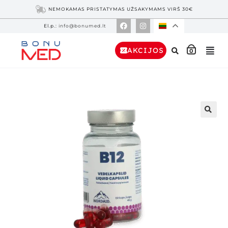
NEMOKAMAS PRISTATYMAS UŽSAKYMAMS VIRŠ 30€
El.p.:
info@bonumed.lt
AKCIJOS
0
🔍