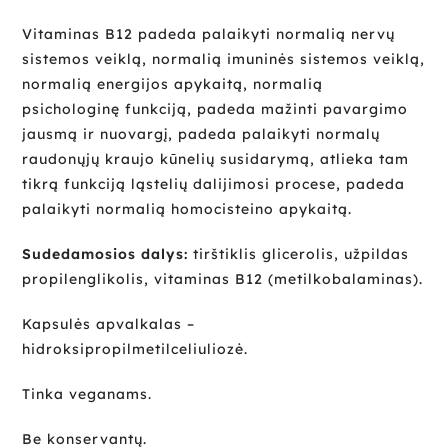
Vitaminas B12 padeda palaikyti normalią nervų
sistemos veiklą, normalią imuninės sistemos veiklą,
normalią energijos apykaitą, normalią
psichologinę funkciją, padeda mažinti pavargimo
jausmą ir nuovargį, padeda palaikyti normalų
raudonųjų kraujo kūnelių susidarymą, atlieka tam
tikrą funkciją ląstelių dalijimosi procese, padeda
palaikyti normalią homocisteino apykaitą.
Sudedamosios dalys
:
tirštiklis glicerolis, užpildas
propilenglikolis, vitaminas B12 (metilkobalaminas).
Kapsulės apvalkalas –
hidroksipropilmetilceliuliozė.
Tinka veganams.
Be konservantų.