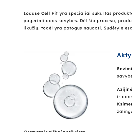
Iodase Cell Fit
yra specialiai sukurtas produkta
pagerinti odos savybes. Dėl šio proceso, produ
likučių, todėl yra patogus naudoti. Sudėtyje e
Akty
Enzimi
savybe
Azijin
ir odo
Ksimen
žaling