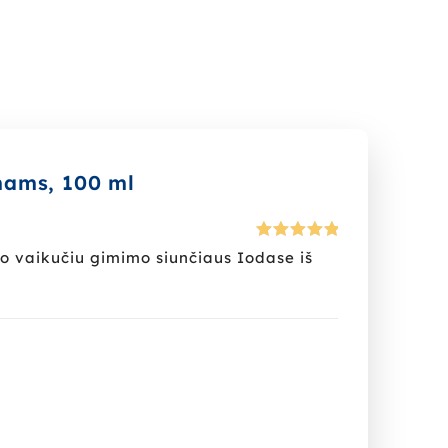
mams, 100 ml
Įvertinima
po vaikučiu gimimo siunčiaus Iodase iš
s:
5
iš 5