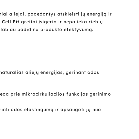
i aliejai, padedantys atskleisti jų energiją ir
 Cell Fit
greitai įsigeria ir nepalieka riebių
ar labiau padidina produkto efektyvumą.
natūralias aliejų energijas, gerinant odos
deda prie mikrocirkuliacijos funkcijos gerinimo
rinti odos elastingumą ir apsaugoti ją nuo