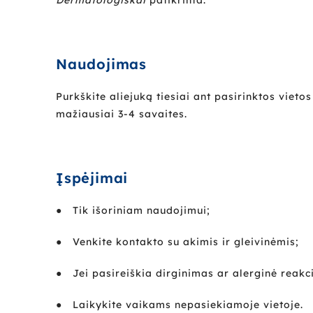
Dermatologiškai
patikrinta.
Naudojimas
Purkškite aliejuką tiesiai ant pasirinktos vie
mažiausiai 3-4 savaites.
Įspėjimai
● Tik išoriniam naudojimui;
● Venkite kontakto su akimis ir gleivinėmis;
● Jei pasireiškia dirginimas ar alerginė reakci
● Laikykite vaikams nepasiekiamoje vietoje.