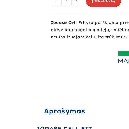
Į KREPŠELĮ
Iodase Cell Fit
yra purškiama prie
aktyvuotų augalinių aliejų, todėl o
neutralizuojant celiulito trūkumus.
Aprašymas
IODASE CELL FIT