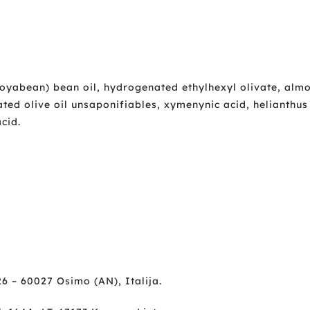
(soyabean) bean oil, hydrogenated ethylhexyl olivate, al
ted olive oil unsaponifiables, xymenynic acid, helianthus 
acid.
6 – 60027 Osimo (AN), Italija.