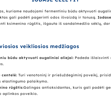
s, kuriame naudojami fermentiniu būdu aktyvuoti augalinia
ktas gali padėti pagerinti odos išvaizdą ir tonusą.
Iodase
santi ksimenino rūgštis, išgauta iš sandalmedžio sėklų, d
viosios veikliosios medžiagos
niu būdu aktyvuoti augaliniai aliejai:
Padeda išlaisvinti 
s.
ė centelė:
Turi venotoninį ir priešuždegiminį poveikį, prisi
s elastingumo palaikymo.
ino rūgštis:
Galingas antioksidantas, kuris gali padėti ge
o aplinkos poveikio.