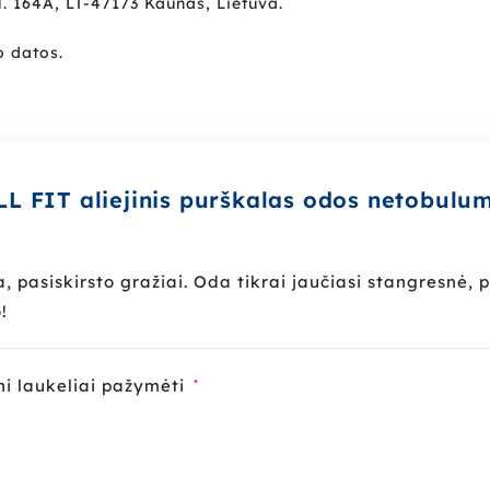
 164A, LT-47173 Kaunas, Lietuva.
 datos.
L FIT aliejinis purškalas odos netobulu
pasiskirsto gražiai. Oda tikrai jaučiasi stangresnė, 
!
ni laukeliai pažymėti
*