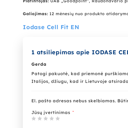
Platintojas:
UAB „Goodpoint“, Raudondvario pl.
Galiojimas:
12 mėnesių nuo produkto atidarymo
Iodase Cell Fit EN
1 atsiliepimas apie
IODASE CEL
Gerda
Patogi pakuotė, kad priemonė purškiama, 
Italijos, džiugu, kad ir Lietuvoje atsirado
El. pašto adresas nebus skelbiamas.
Būti
Jūsų įvertinimas
*