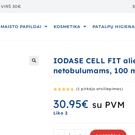
VIRŠ 30€
E
MAISTO PAPILDAI
KOSMETIKA
PATALPŲ HIGIEN
IODASE CELL FIT alie
netobulumams, 100 
🔍
(
1
pirkėjo atsiliepimas)
Įvertinima
1
30.95
€
s:
5.00
iš
su PVM
5 (viso
įvertinimų:
Liko 2
)
-
+