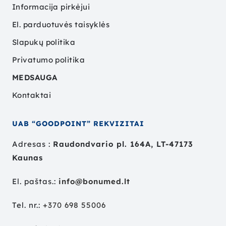
Informacija pirkėjui
El. parduotuvės taisyklės
Slapukų politika
Privatumo politika
MEDSAUGA
Kontaktai
UAB “GOODPOINT” REKVIZITAI
Adresas :
Raudondvario pl. 164A, LT-47173
Kaunas
El. paštas.:
info@bonumed.lt
Tel. nr.:
+
370 698 55006