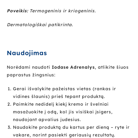
Poveikis:
Termogeninis ir kriogeninis.
Dermatologiškai patikrinta.
Naudojimas
Norėdami naudoti
Iodase Adrenalys
, atlikite šiuos
paprastus žingsnius:
Gerai išvalykite pažeistas vietas (rankas ir
vidines šlaunis) prieš tepant produktą.
Paimkite nedidelį kiekį kremo ir švelniai
masažuokite į odą, kol jis visiškai įsigers,
naudojant apvalius judesius.
Naudokite produktą du kartus per dieną – ryte ir
vakare, norint pasiekti geriausių rezultatų.