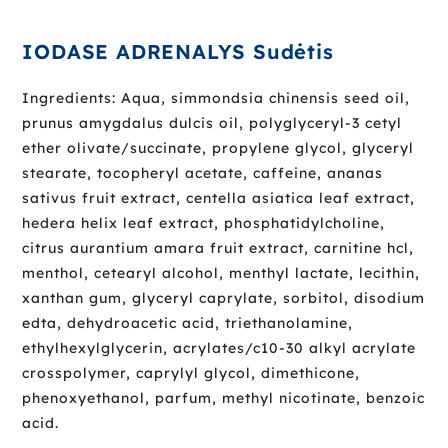
IODASE ADRENALYS Sudėtis
Ingredients: Aqua, simmondsia chinensis seed oil,
prunus amygdalus dulcis oil, polyglyceryl-3 cetyl
ether olivate/succinate, propylene glycol, glyceryl
stearate, tocopheryl acetate, caffeine, ananas
sativus fruit extract, centella asiatica leaf extract,
hedera helix leaf extract, phosphatidylcholine,
citrus aurantium amara fruit extract, carnitine hcl,
menthol, cetearyl alcohol, menthyl lactate, lecithin,
xanthan gum, glyceryl caprylate, sorbitol, disodium
edta, dehydroacetic acid, triethanolamine,
ethylhexylglycerin, acrylates/c10-30 alkyl acrylate
crosspolymer, caprylyl glycol, dimethicone,
phenoxyethanol, parfum, methyl nicotinate, benzoic
acid.