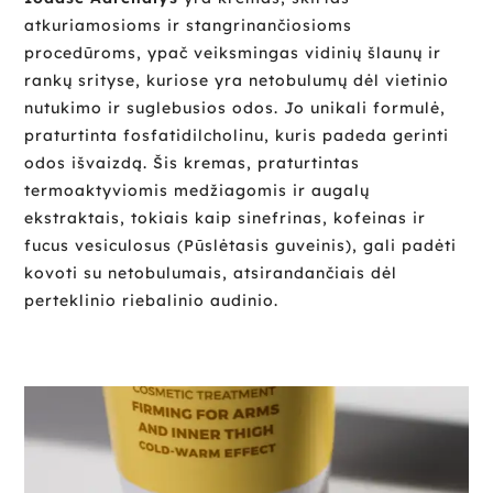
atkuriamosioms ir stangrinančiosioms
procedūroms, ypač veiksmingas vidinių šlaunų ir
rankų srityse, kuriose yra netobulumų dėl vietinio
nutukimo ir suglebusios odos. Jo unikali formulė,
praturtinta fosfatidilcholinu, kuris padeda gerinti
odos išvaizdą. Šis kremas, praturtintas
termoaktyviomis medžiagomis ir augalų
ekstraktais, tokiais kaip sinefrinas, kofeinas ir
fucus vesiculosus (Pūslėtasis guveinis), gali padėti
kovoti su netobulumais, atsirandančiais dėl
perteklinio riebalinio audinio.