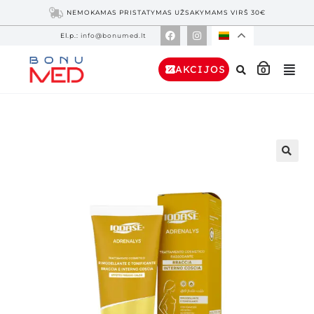
NEMOKAMAS PRISTATYMAS UŽSAKYMAMS VIRŠ 30€
El.p.:
info@bonumed.lt
AKCIJOS
0
🔍