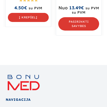
Įvertinima
4.50
€
Nuo
13.49
€
su PVM
su PVM
s:
5.00
iš
su PVM
5
Į KREPŠELĮ
PASIRINKTI
SAVYBES
NAVIGACIJA