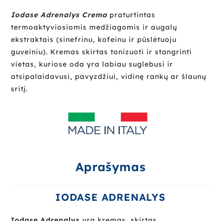
Iodase Adrenalys
Crema
praturtintas
termoaktyviosiomis medžiagomis ir augalų
ekstraktais (sinefrinu, kofeinu ir pūslėtuoju
guveiniu). Kremas skirtas tonizuoti ir stangrinti
vietas, kuriose oda yra labiau suglebusi ir
atsipalaidavusi, pavyzdžiui, vidinę rankų ar šlaunų
sritį.
Aprašymas
IODASE ADRENALYS
Iodase Adrenalys
yra kremas, skirtas