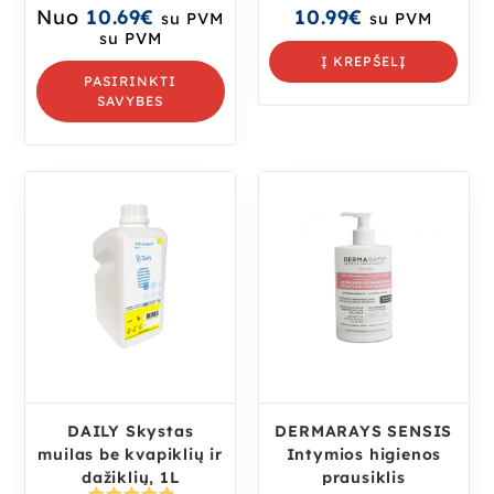
Nuo
10.69
€
10.99
€
su PVM
su PVM
su PVM
Į KREPŠELĮ
PASIRINKTI
SAVYBES
DAILY Skystas
DERMARAYS SENSIS
muilas be kvapiklių ir
Intymios higienos
dažiklių, 1L
prausiklis