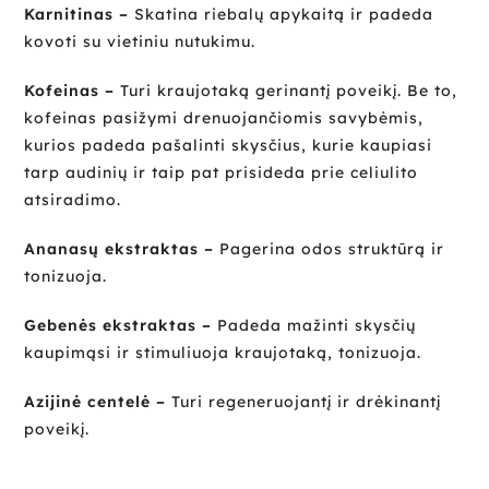
Karnitinas –
Skatina riebalų apykaitą ir padeda
kovoti su vietiniu nutukimu.
Kofeinas –
Turi kraujotaką gerinantį poveikį. Be to,
kofeinas pasižymi drenuojančiomis savybėmis,
kurios padeda pašalinti skysčius, kurie kaupiasi
tarp audinių ir taip pat prisideda prie celiulito
atsiradimo.
Ananasų ekstraktas –
Pagerina odos struktūrą ir
tonizuoja.
Gebenės ekstraktas –
Padeda mažinti skysčių
kaupimąsi ir stimuliuoja kraujotaką, tonizuoja.
Azijinė centelė –
Turi regeneruojantį ir drėkinantį
poveikį.