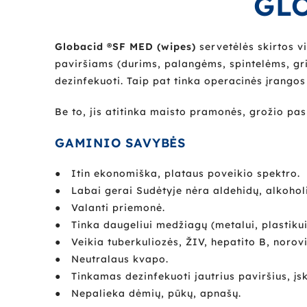
GLO
Globacid ®SF MED (wipes)
servetėlės ​​skirtos 
paviršiams (durims, palangėms, spintelėms, grin
dezinfekuoti. Taip pat tinka operacinės įrangos
Be to, jis atitinka maisto pramonės, grožio pasl
GAMINIO SAVYBĖS
● Itin ekonomiška, plataus poveikio spektro.
● Labai gerai Sudėtyje nėra aldehidų, alkoholių
● Valanti priemonė.
● Tinka daugeliui medžiagų (metalui, plastikui, 
● Veikia tuberkuliozės, ŽIV, hepatito B, norovir
● Neutralaus kvapo.
● Tinkamas dezinfekuoti jautrius paviršius, įsk
● Nepalieka dėmių, pūkų, apnašų.