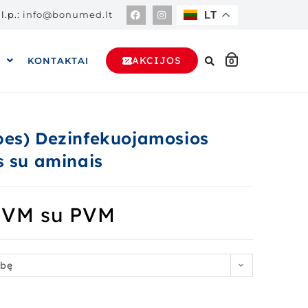
l.p.:
info@bonumed.lt
LT
AKCIJOS
A
KONTAKTAI
0
pes) Dezinfekuojamosios
s su aminais
PVM
su PVM
ybę