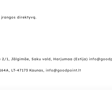
įrangos direktyvą.
 2/1, Jälgimäe, Saku vald, Harjumaa (Estija)
info@goodp
164A, LT-47173 Kaunas,
info@goodpoint.lt