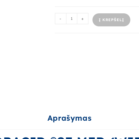
-
+
Į KREPŠELĮ
Aprašymas