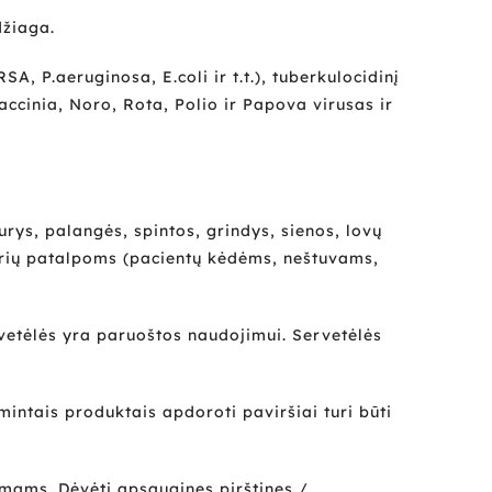
džiaga.
A, P.aeruginosa, E.coli ir t.t.), tuberkulocidinį
accinia, Noro, Rota, Polio ir Papova virusas ir
ys, palangės, spintos, grindys, sienos, lovų
skyrių patalpoms (pacientų kėdėms, neštuvams,
rvetėlės yra paruoštos naudojimui. Servetėlės
ntais produktais apdoroti paviršiai turi būti
mams. Dėvėti apsaugines pirštines /