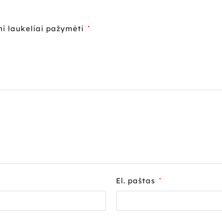
ni laukeliai pažymėti
*
El. paštas
*