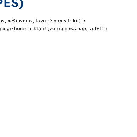
PES)
ms, neštuvams, lovų rėmams ir kt.) ir
gikliams ir kt.) iš įvairių medžiagų valyti ir