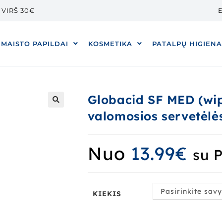
VIRŠ 30€
E
MAISTO PAPILDAI
KOSMETIKA
PATALPŲ HIGIEN
Globacid SF MED (wi
valomosios servetėlė
🔍
Nuo
13.99
€
su 
Pasirinkite sav
KIEKIS