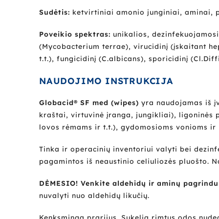
Sudėtis:
ketvirtiniai amonio junginiai, aminai,
Poveikio spektras:
unikalios, dezinfekuojamosios
(Mycobacterium terrae), virucidinį (įskaitant h
t.t.), fungicidinį (C.albicans), sporicidinį (Cl.Diff
NAUDOJIMO INSTRUKCIJA
Globacid® SF med (wipes)
yra naudojamas iš įv
kraštai, virtuvinė įranga, jungikliai), ligonin
lovos rėmams ir t.t.), gydomosioms vonioms ir pa
Tinka ir operacinių inventoriui valyti bei dez
pagamintos iš neaustinio celiuliozės pluošto. N
DĖMESIO! Venkite aldehidų ir aminų pagrind
nuvalyti nuo aldehidų likučių.
Kenksminga prarijus. Sukelia rimtus odos nude