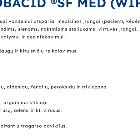
BACID ®SF MED (WI
visai vandeniui atspariai medicinos įrangai (pacientų kėdė
dims, sienoms, naktiniams staliukams, virtuvės įrangai, jun
 valymui ir dezinfekavimui.
augų ir kitų sričių reikalavimus.
, aldehidų, fenolių, peroksidų ir triklozano.
organiniui stiklui).
usą, adeno ir kt. virusus.
aitant ultragarso daviklius.