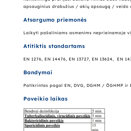
apsauginius drabužius / akių apsaugą / veido
Atsargumo priemonės
Laikyti pašaliniams asmenims neprieinamoje vie
Atitiktis standartams
EN 1276, EN 14476, EN 13727, EN 13624, EN 143
Bandymai
Patikrintas pagal EN, DVG, DGHM / ÖGHMP ir 
Poveikio laikas