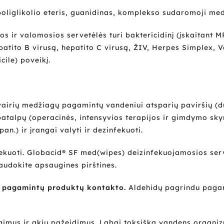
 poliglikolio eteris, guanidinas, komplekso sudaromoji me
 ir valomosios servetėlės turi baktericidinį (įskaitant MRS
epatito B virusą, hepatito C virusą, ŽIV, Herpes Simplex, V
icile) poveikį.
airių medžiagų pagamintų vandeniui atsparių paviršių (dur
ės patalpų (operacinės, intensyvios terapijos ir gimdymo 
n.) ir įrangai valyti ir dezinfekuoti.
infekuoti. Globacid® SF med(wipes) deizinfekuojamosios se
audokite apsaugines pirštines.
u pagamintų produktų kontakto.
Aldehidų pagrindu pagami
gimus ir akių pažeidimus. Labai toksiška vandens organiz