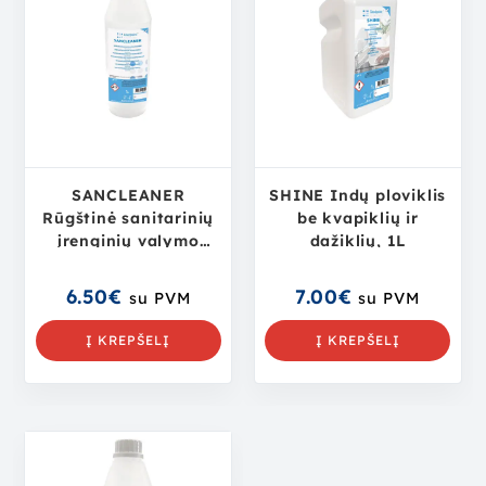
SANCLEANER
SHINE Indų ploviklis
Rūgštinė sanitarinių
be kvapiklių ir
įrenginių valymo
dažiklių, 1L
priemonė, 1L
6.50
€
7.00
€
su PVM
su PVM
Į KREPŠELĮ
Į KREPŠELĮ