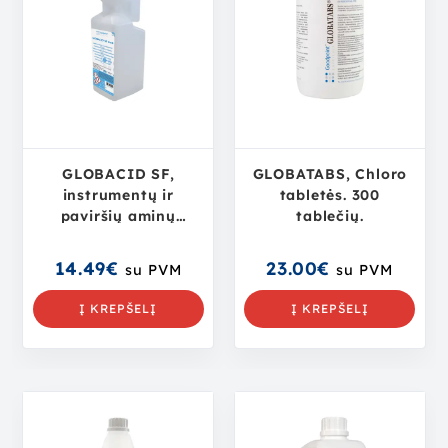
GLOBACID SF,
GLOBATABS, Chloro
instrumentų ir
tabletės. 300
paviršių aminų
tablečių.
pagrindu pagaminta
valymo ir
14.49
€
23.00
€
su PVM
su PVM
dezinfekavimo
priemonė, 1L
Į KREPŠELĮ
Į KREPŠELĮ