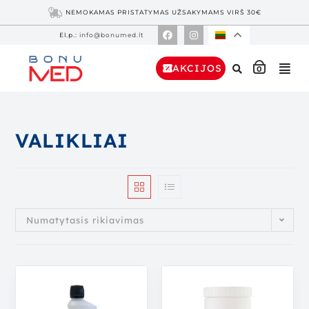
NEMOKAMAS PRISTATYMAS UŽSAKYMAMS VIRŠ 30€
El.p.:
info@bonumed.lt
AKCIJOS
0
VALIKLIAI
Numatytasis rikiavimas