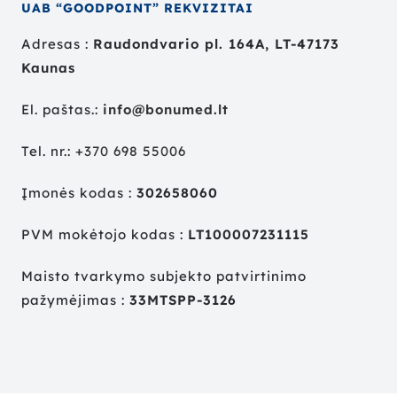
UAB “GOODPOINT” REKVIZITAI
Adresas :
Raudondvario pl. 164A, LT-47173
Kaunas
El. paštas.:
info@bonumed.lt
Tel. nr.:
+
370 698 55006
Įmonės kodas :
302658060
PVM mokėtojo kodas :
LT100007231115
Maisto tvarkymo subjekto patvirtinimo
pažymėjimas :
33MTSPP-3126