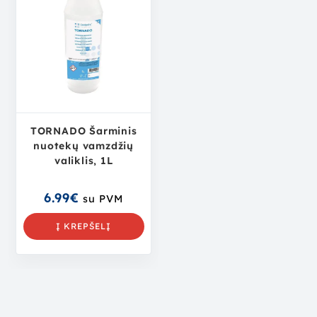
TORNADO Šarminis
nuotekų vamzdžių
valiklis, 1L
6.99
€
su PVM
Į KREPŠELĮ