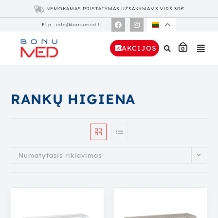
NEMOKAMAS PRISTATYMAS UŽSAKYMAMS VIRŠ 30€
El.p.:
info@bonumed.lt
AKCIJOS
0
RANKŲ HIGIENA
Numatytasis rikiavimas