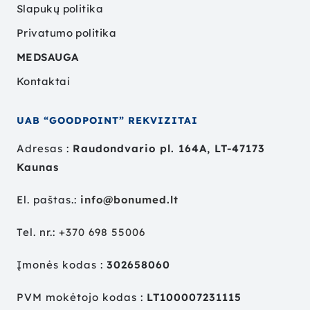
Slapukų politika
Privatumo politika
MEDSAUGA
Kontaktai
UAB “GOODPOINT” REKVIZITAI
Adresas :
Raudondvario pl. 164A, LT-47173
Kaunas
El. paštas.:
info@bonumed.lt
Tel. nr.:
+
370 698 55006
Įmonės kodas :
302658060
PVM mokėtojo kodas :
LT100007231115