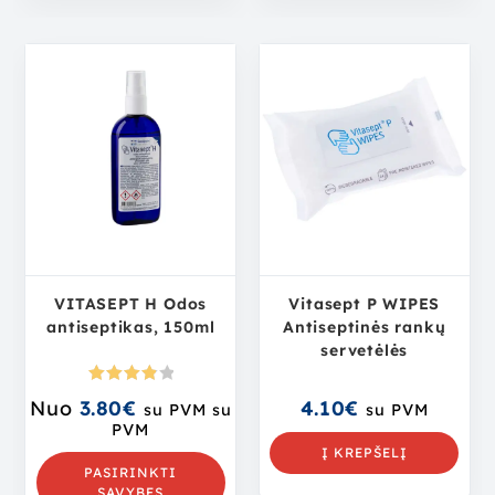
VITASEPT H Odos
Vitasept P WIPES
antiseptikas, 150ml
Antiseptinės rankų
servetėlės
Įvertini
Nuo
3.80
€
4.10
€
su PVM
su
su PVM
mas:
PVM
4.00
iš 5
Į KREPŠELĮ
PASIRINKTI
SAVYBES