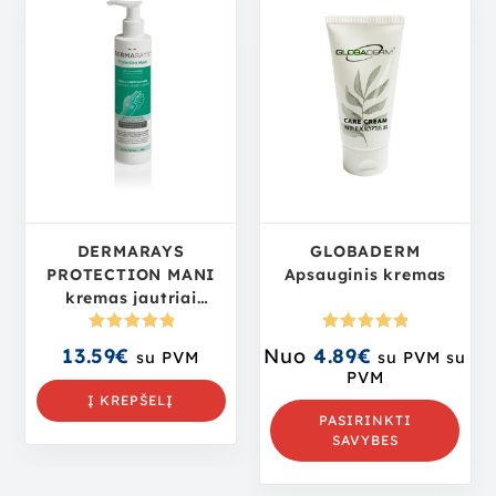
DERMARAYS
GLOBADERM
PROTECTION MANI
Apsauginis kremas
kremas jautriai
rankų odai, 250 ml
Įvertinima
Įvertinima
13.59
€
Nuo
4.89
€
su PVM
su PVM
su
s:
5.00
iš
s:
5.00
iš
PVM
5
5
Į KREPŠELĮ
PASIRINKTI
SAVYBES