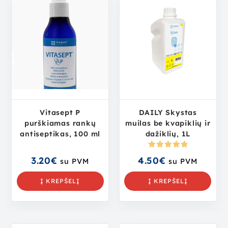
Vitasept P
DAILY Skystas
purškiamas rankų
muilas be kvapiklių ir
antiseptikas, 100 ml
dažiklių, 1L
Įvertinima
3.20
€
4.50
€
su PVM
su PVM
s:
5.00
iš
5
Į KREPŠELĮ
Į KREPŠELĮ