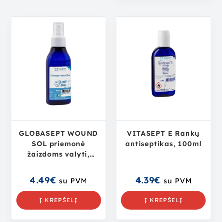
GLOBASEPT WOUND
VITASEPT E Rankų
SOL priemonė
antiseptikas, 100ml
žaizdoms valyti,
plauti, 100ml tirpalas
4.49
€
4.39
€
su PVM
su PVM
Į KREPŠELĮ
Į KREPŠELĮ