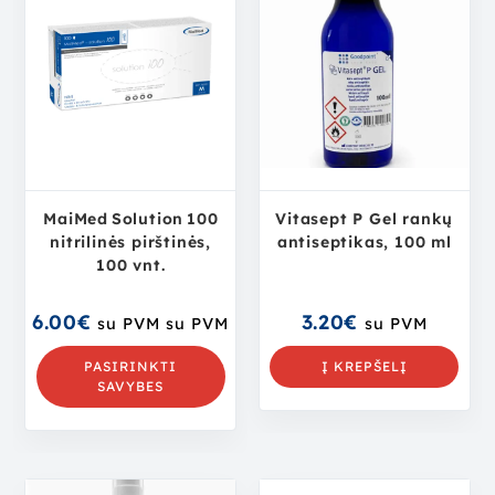
MaiMed Solution 100
Vitasept P Gel rankų
nitrilinės pirštinės,
antiseptikas, 100 ml
100 vnt.
6.00
€
3.20
€
su PVM
su PVM
su PVM
PASIRINKTI
Į KREPŠELĮ
SAVYBES