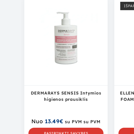
IŠPA
DERMARAYS SENSIS Intymios
ELLE
higienos prausiklis
FOAM 
Nuo
13.49
€
su PVM
su PVM
PASIRINKTI SAVYBES