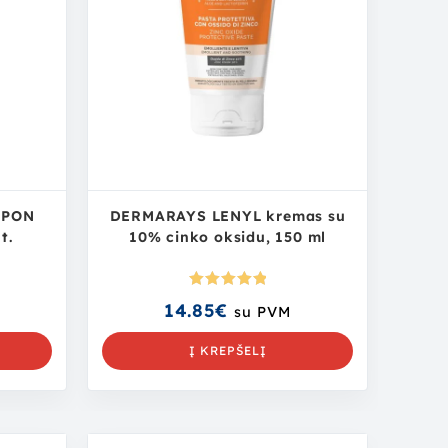
MPON
DERMARAYS LENYL kremas su
t.
10% cinko oksidu, 150 ml
Įvertinima
14.85
€
su PVM
s:
5.00
iš
5
Į KREPŠELĮ