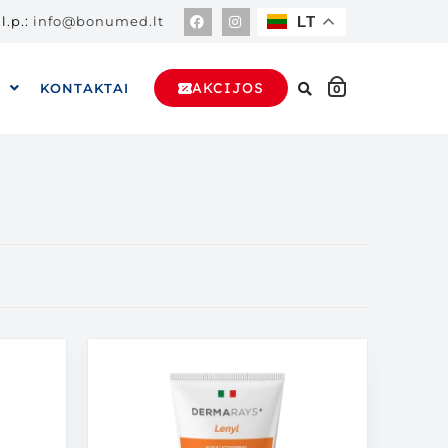
l.p.:
info@bonumed.lt
LT
AKCIJOS
A
KONTAKTAI
0