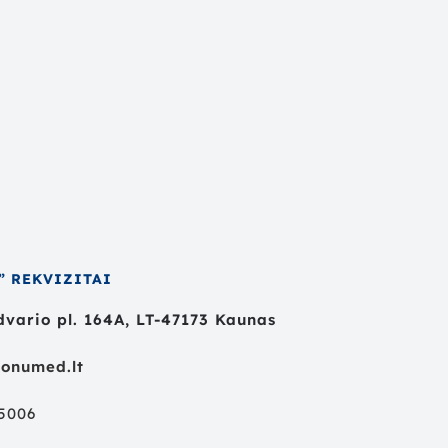
” REKVIZITAI
vario pl. 164A, LT-47173 Kaunas
onumed.lt
55006