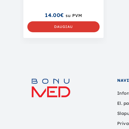
14.00
€
su PVM
DAUGIAU
NAV
Infor
El. p
Slapu
Priva