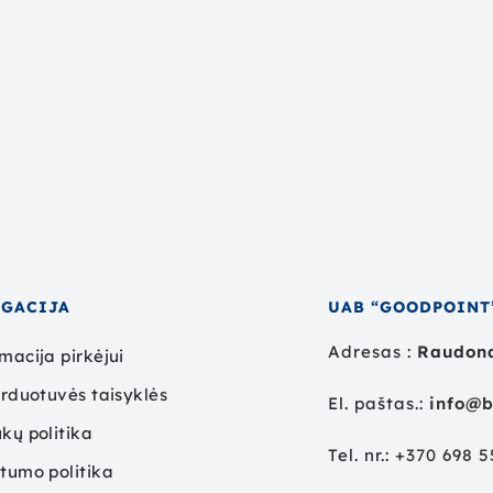
IGACIJA
UAB “GOODPOINT
Adresas :
Raudond
macija pirkėjui
arduotuvės taisyklės
El. paštas.:
info@b
kų politika
Tel. nr.:
+
370 698 
tumo politika