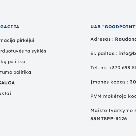
IGACIJA
UAB “GOODPOINT
Adresas :
Raudond
macija pirkėjui
arduotuvės taisyklės
El. paštas.:
info@b
kų politika
Tel. nr.:
+
370 698 
tumo politika
Įmonės kodas :
3
SAUGA
aktai
PVM mokėtojo ko
Maisto tvarkymo s
33MTSPP-3126