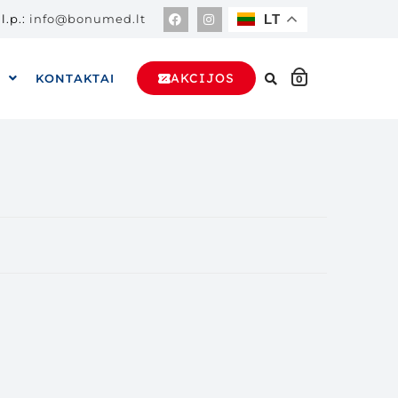
l.p.:
info@bonumed.lt
LT
AKCIJOS
A
KONTAKTAI
0