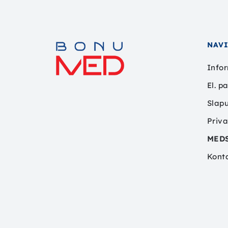
NAV
Infor
El. p
Slapu
Priva
MED
Kont