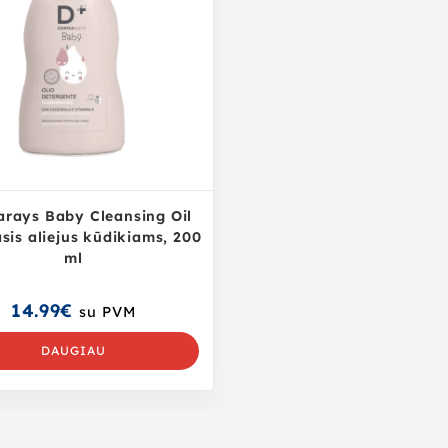
rays Baby Cleansing Oil
sis aliejus kūdikiams, 200
ml
14.99
€
su PVM
DAUGIAU