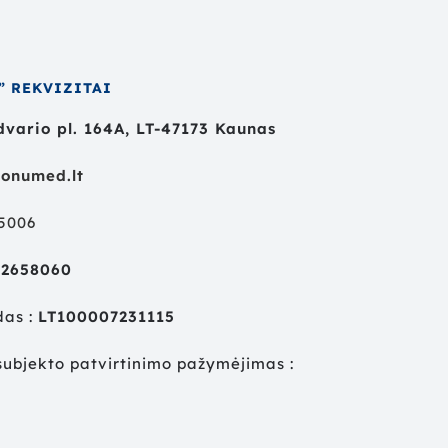
” REKVIZITAI
vario pl. 164A, LT-47173 Kaunas
onumed.lt
55006
02658060
das :
LT100007231115
ubjekto patvirtinimo pažymėjimas :