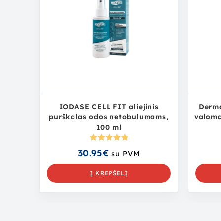
IODASE CELL FIT aliejinis
Derma
purškalas odos netobulumams,
valoma
100 ml
Įvertinima
30.95
€
su PVM
s:
5.00
iš
5
Į KREPŠELĮ