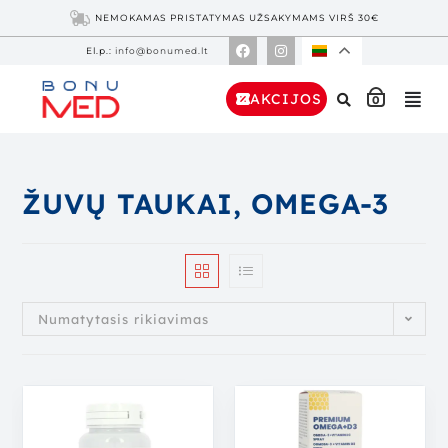
NEMOKAMAS PRISTATYMAS UŽSAKYMAMS VIRŠ 30€
El.p.:
info@bonumed.lt
AKCIJOS
0
ŽUVŲ TAUKAI, OMEGA-3
Numatytasis rikiavimas