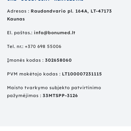
Adresas :
Raudondvario pl. 164A, LT-47173
Kaunas
El. paštas.:
info@bonumed.lt
Tel. nr.:
+
370 698 55006
Įmonės kodas :
302658060
PVM mokėtojo kodas :
LT100007231115
Maisto tvarkymo subjekto patvirtinimo
pažymėjimas :
33MTSPP-3126