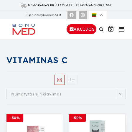
NEMOKAMAS PRISTATYMAS UŽSAKYMAMS VIRŠ 30€
El.p.:
info@bonumed.lt
AKCIJOS
0
VITAMINAS C
Numatytasis rikiavimas
-50%
-50%