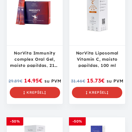
NorVita Immunity
NorVita Liposomal
complex Oral Gel,
Vitamin C, maisto
maisto papildas, 21×8
papildas, 100 ml
ml
14.95
€
15.73
€
29.89
€
su PVM
31.46
€
su PVM
Į KREPŠELĮ
Į KREPŠELĮ
-50%
-50%