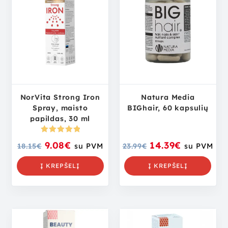
NorVita Strong Iron
Natura Media
Spray, maisto
BIGhair, 60 kapsulių
papildas, 30 ml
Įvertinima
9.08
€
14.39
€
18.15
€
su PVM
23.99
€
su PVM
s:
5.00
iš
5
Į KREPŠELĮ
Į KREPŠELĮ