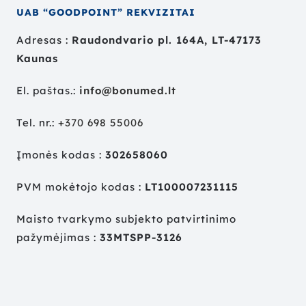
UAB “GOODPOINT” REKVIZITAI
Adresas :
Raudondvario pl. 164A, LT-47173
Kaunas
El. paštas.:
info@bonumed.lt
Tel. nr.:
+
370 698 55006
Įmonės kodas :
302658060
PVM mokėtojo kodas :
LT100007231115
Maisto tvarkymo subjekto patvirtinimo
pažymėjimas :
33MTSPP-3126