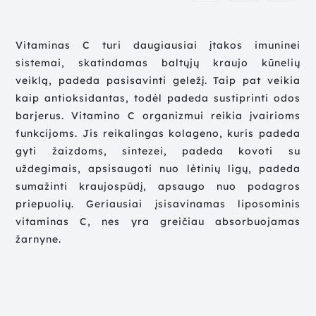
Vitaminas C turi daugiausiai įtakos imuninei
sistemai, skatindamas baltųjų kraujo kūnelių
veiklą, padeda pasisavinti geležį. Taip pat veikia
kaip antioksidantas, todėl padeda sustiprinti odos
barjerus. Vitamino C organizmui reikia įvairioms
funkcijoms. Jis reikalingas kolageno, kuris padeda
gyti žaizdoms, sintezei, padeda kovoti su
uždegimais, apsisaugoti nuo lėtinių ligų, padeda
sumažinti kraujospūdį, apsaugo nuo podagros
priepuolių. Geriausiai įsisavinamas liposominis
vitaminas C, nes yra greičiau absorbuojamas
žarnyne.