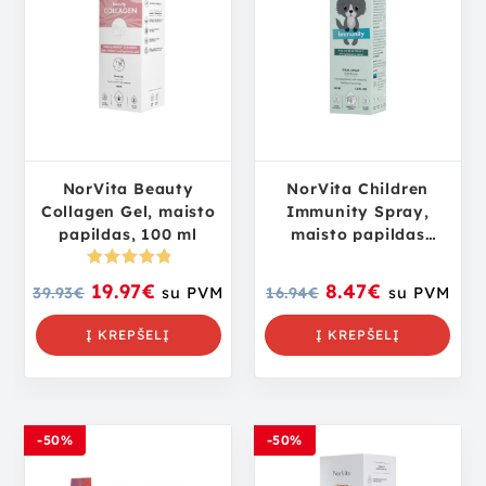
NorVita Beauty
NorVita Children
Collagen Gel, maisto
Immunity Spray,
papildas, 100 ml
maisto papildas
vaikams, 30 ml
Įvertinima
19.97
€
8.47
€
39.93
€
su PVM
16.94
€
su PVM
s:
5.00
iš
5
Į KREPŠELĮ
Į KREPŠELĮ
-50%
-50%