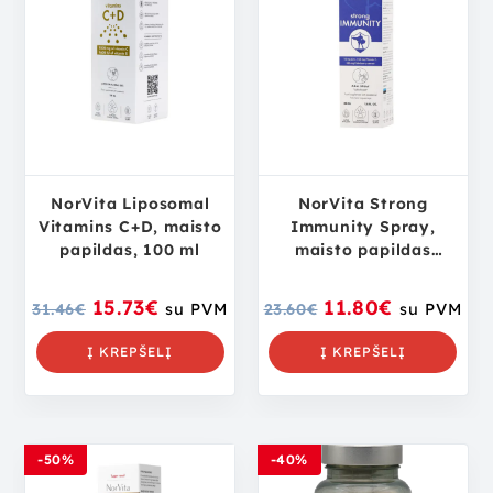
NorVita Liposomal
NorVita Strong
Vitamins C+D, maisto
Immunity Spray,
papildas, 100 ml
maisto papildas
imunitetui, 30 ml
15.73
€
11.80
€
31.46
€
su PVM
23.60
€
su PVM
Į KREPŠELĮ
Į KREPŠELĮ
-50%
-40%