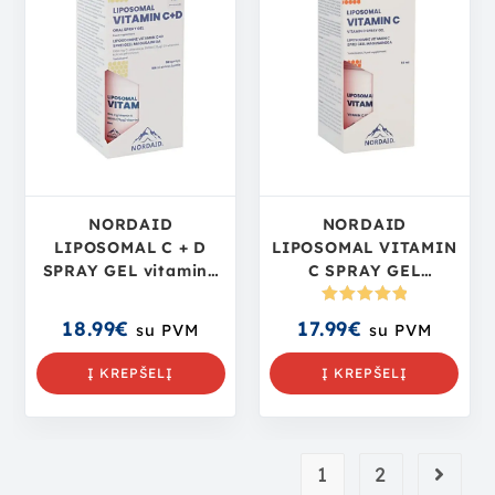
NORDAID
NORDAID
LIPOSOMAL C + D
LIPOSOMAL VITAMIN
SPRAY GEL vitaminų
C SPRAY GEL
C + D kompleksas, 50
vitaminas C, 50 ml.
ml.
Įvertinima
18.99
€
17.99
€
su PVM
su PVM
s:
5.00
iš
5
Į KREPŠELĮ
Į KREPŠELĮ
1
2