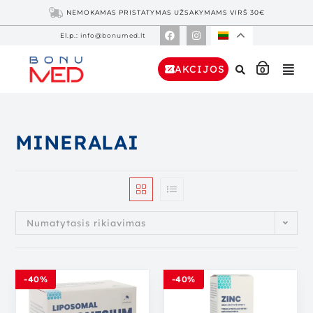
NEMOKAMAS PRISTATYMAS UŽSAKYMAMS VIRŠ 30€
El.p.:
info@bonumed.lt
AKCIJOS
0
MINERALAI
Numatytasis rikiavimas
-40%
-40%