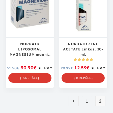
NORDAID
NORDAID ZINC
LIPOSOMAL
ACETATE cinkas, 30-
MAGNESIUM magnis
ml.
200 mg, 30 pak. x 10
ml.
Įvertinima
30.90
€
12.59
€
51.50
€
su PVM
20.99
€
su PVM
s:
5.00
iš
5
Į KREPŠELĮ
Į KREPŠELĮ
1
2