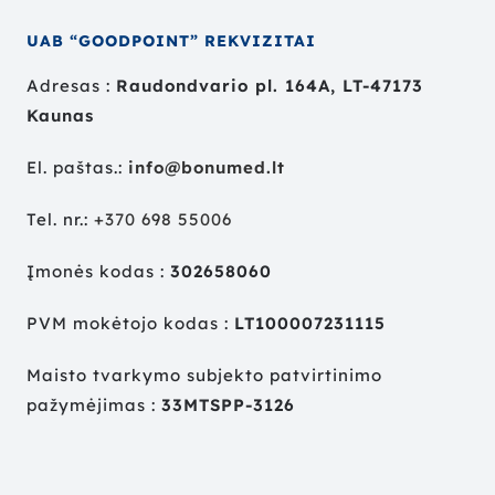
UAB “GOODPOINT” REKVIZITAI
Adresas :
Raudondvario pl. 164A, LT-47173
Kaunas
El. paštas.:
info@bonumed.lt
Tel. nr.:
+
370 698 55006
Įmonės kodas :
302658060
PVM mokėtojo kodas :
LT100007231115
Maisto tvarkymo subjekto patvirtinimo
pažymėjimas :
33MTSPP-3126