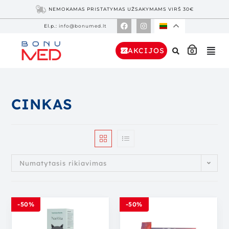
NEMOKAMAS PRISTATYMAS UŽSAKYMAMS VIRŠ 30€
El.p.:
info@bonumed.lt
AKCIJOS
0
CINKAS
Numatytasis rikiavimas
-50%
-50%