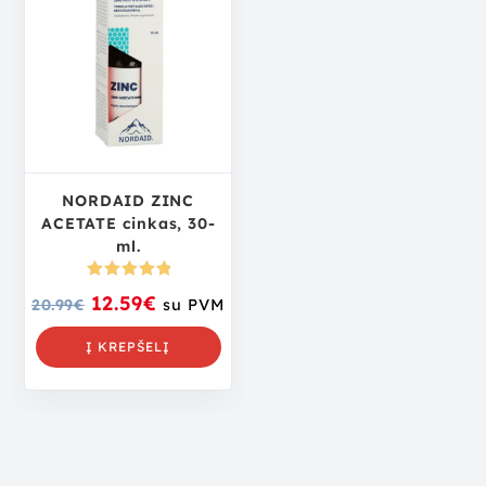
NORDAID ZINC
ACETATE cinkas, 30-
ml.
Įvertinima
12.59
€
20.99
€
su PVM
s:
5.00
iš
5
Į KREPŠELĮ