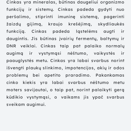
Cinkas yra mineralas, būtinas daugeliui organizmo
funkcijų ir sistemų. Cinkas padeda gydyti nuo
peršalimo, stiprinti imuninę sistemą, pagerinti
žaizdų gijimą, kraujo krešėjimą, skydliaukės
funkciją. Cinkas padeda ląstelėms augti ir
daugintis. Jis būtinas įvairių fermentų, baltymų ir
DNR veiklai. Cinkas taip pat palaiko normalų
augimą ir vystymąsi nėštumo, vaikystės ir
paauglystės metu. Cinkas yra labai svarbus norint
išvengti plaukų slinkimo, impotencijos, akių ir odos
problemų bei apetito praradimo. Pakankamas
cinko kiekis yra labai svarbus nėštumo metu
moters savijautai, o taip pat, norint palaikyti gerą
kūdikio vystymąsi, o vaikams jis ypač svarbus
sveikam augimui.