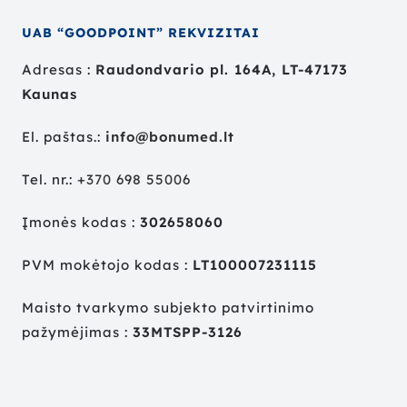
UAB “GOODPOINT” REKVIZITAI
Adresas :
Raudondvario pl. 164A, LT-47173
Kaunas
El. paštas.:
info@bonumed.lt
Tel. nr.:
+
370 698 55006
Įmonės kodas :
302658060
PVM mokėtojo kodas :
LT100007231115
Maisto tvarkymo subjekto patvirtinimo
pažymėjimas :
33MTSPP-3126