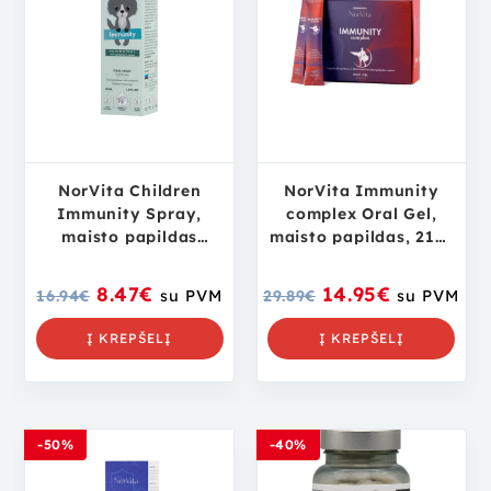
NorVita Children
NorVita Immunity
Immunity Spray,
complex Oral Gel,
maisto papildas
maisto papildas, 21×8
vaikams, 30 ml
ml
8.47
€
14.95
€
16.94
€
su PVM
29.89
€
su PVM
Į KREPŠELĮ
Į KREPŠELĮ
-50%
-40%