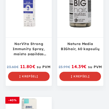
NorVita Strong
Natura Media
Immunity Spray,
BIGhair, 60 kapsulių
maisto papildas
imunitetui, 30 ml
11.80
€
14.39
€
23.60
€
su PVM
23.99
€
su PVM
Į KREPŠELĮ
Į KREPŠELĮ
-40%