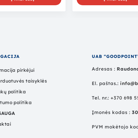
IGACIJA
UAB “GOODPOINT
Adresas :
Raudond
macija pirkėjui
arduotuvės taisyklės
El. paštas.:
info@b
kų politika
Tel. nr.:
+
370 698 
tumo politika
Įmonės kodas :
3
SAUGA
aktai
PVM mokėtojo ko