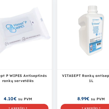
ept P WIPES Antiseptinės
VITASEPT Rankų antisep
rankų servetėlės
1L
4.10
€
8.99
€
su PVM
su PVM
Į KREPŠELĮ
Į KREPŠELĮ