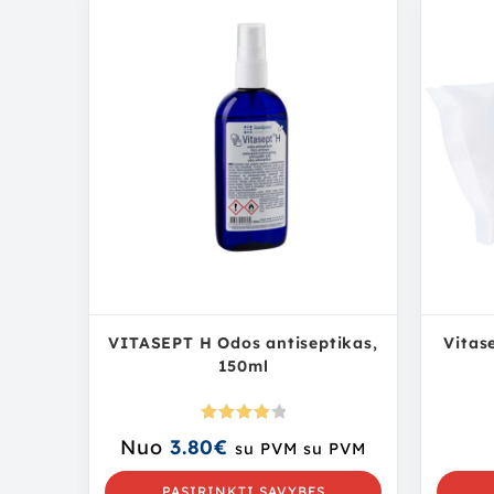
VITASEPT H Odos antiseptikas,
Vitas
150ml
Įvertini
Nuo
3.80
€
su PVM
su PVM
mas:
4.00
iš 5
PASIRINKTI SAVYBES