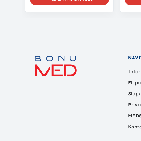
NAV
Infor
El. p
Slapu
Priva
MED
Kont