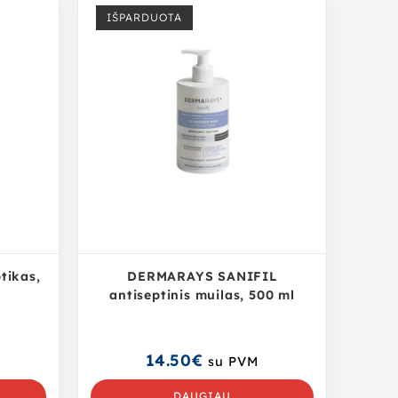
IŠPARDUOTA
tikas,
DERMARAYS SANIFIL
antiseptinis muilas, 500 ml
14.50
€
su PVM
DAUGIAU