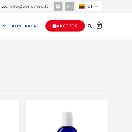
l.p.:
info@bonumed.lt
LT
AKCIJOS
A
KONTAKTAI
0