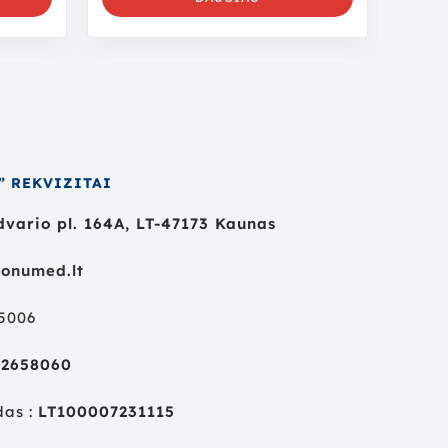
” REKVIZITAI
vario pl. 164A, LT-47173 Kaunas
onumed.lt
55006
02658060
das :
LT100007231115