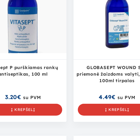
sept P purškiamas rankų
GLOBASEPT WOUND 
antiseptikas, 100 ml
priemonė žaizdoms valyti,
100ml tirpalas
3.20
€
4.49
€
su PVM
su PVM
Į KREPŠELĮ
Į KREPŠELĮ