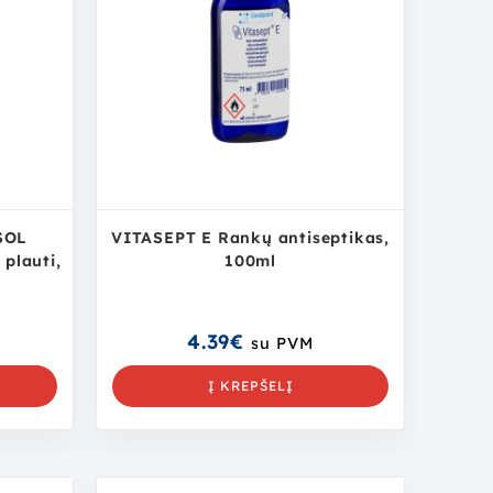
SOL
VITASEPT E Rankų antiseptikas,
 plauti,
100ml
4.39
€
su PVM
Į KREPŠELĮ