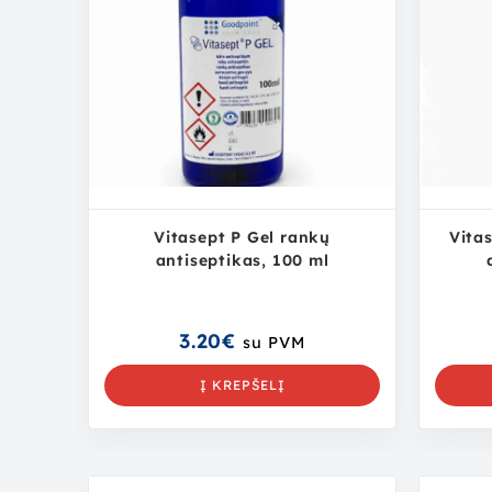
Vitasept P Gel rankų
Vita
antiseptikas, 100 ml
3.20
€
su PVM
Į KREPŠELĮ