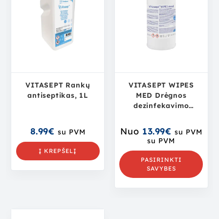
VITASEPT Rankų
VITASEPT WIPES
antiseptikas, 1L
MED Drėgnos
dezinfekavimo
servetėlės su
alkoholiu
8.99
€
Nuo
13.99
€
su PVM
su PVM
su PVM
Į KREPŠELĮ
PASIRINKTI
SAVYBES