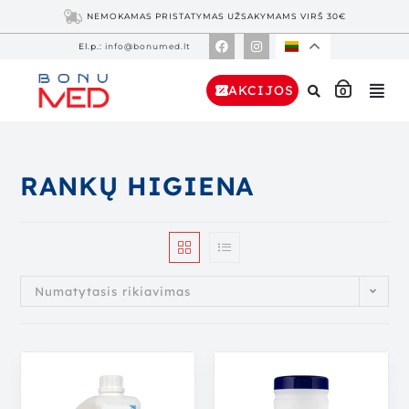
NEMOKAMAS PRISTATYMAS UŽSAKYMAMS VIRŠ 30€
El.p.:
info@bonumed.lt
AKCIJOS
0
RANKŲ HIGIENA
Numatytasis rikiavimas