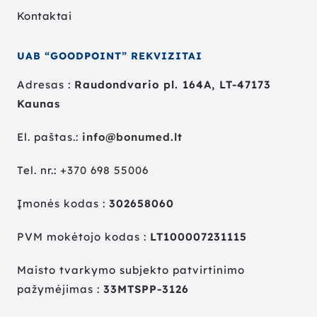
Kontaktai
UAB “GOODPOINT” REKVIZITAI
Adresas :
Raudondvario pl. 164A, LT-47173
Kaunas
El. paštas.:
info@bonumed.lt
Tel. nr.:
+
370 698 55006
Įmonės kodas :
302658060
PVM mokėtojo kodas :
LT100007231115
Maisto tvarkymo subjekto patvirtinimo
pažymėjimas :
33MTSPP-3126