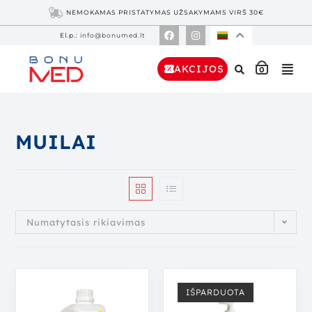
NEMOKAMAS PRISTATYMAS UŽSAKYMAMS VIRŠ 30€
El.p.:
info@bonumed.lt
AKCIJOS
0
MUILAI
Numatytasis rikiavimas
IŠPARDUOTA