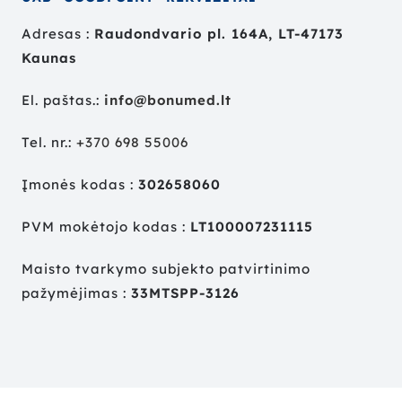
Adresas :
Raudondvario pl. 164A, LT-47173
Kaunas
El. paštas.:
info@bonumed.lt
Tel. nr.:
+
370 698 55006
Įmonės kodas :
302658060
PVM mokėtojo kodas :
LT100007231115
Maisto tvarkymo subjekto patvirtinimo
pažymėjimas :
33MTSPP-3126