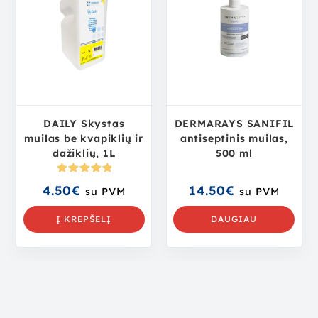
DAILY Skystas
DERMARAYS SANIFIL
muilas be kvapiklių ir
antiseptinis muilas,
dažiklių, 1L
500 ml
Įvertinima
4.50
€
14.50
€
su PVM
su PVM
s:
5.00
iš
5
Į KREPŠELĮ
DAUGIAU