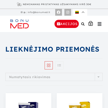
NEMOKAMAS PRISTATYMAS UŽSAKYMAMS VIRŠ 30€
El.p.:
info@bonumed.lt
AKCIJOS
0
LIEKNĖJIMO PRIEMONĖS
Numatytasis rikiavimas