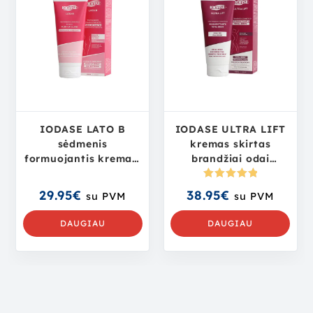
IODASE LATO B
IODASE ULTRA LIFT
sėdmenis
kremas skirtas
formuojantis kremas,
brandžiai odai
200 ml
tonizuoti ir
stangrinti, 200 ml
Įvertinima
29.95
€
38.95
€
su PVM
su PVM
s:
5.00
iš
5
DAUGIAU
DAUGIAU