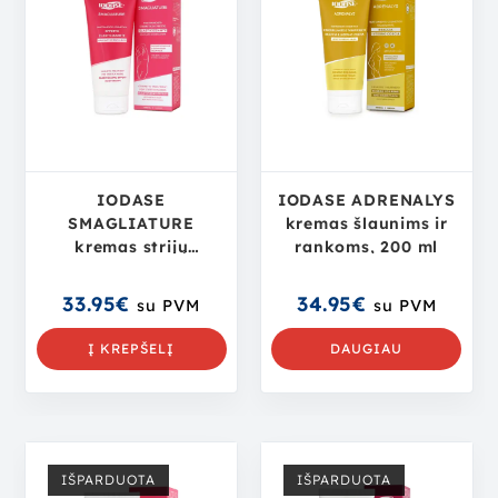
IODASE
IODASE ADRENALYS
SMAGLIATURE
kremas šlaunims ir
kremas strijų
rankoms, 200 ml
prevencijai, 200 ml
33.95
€
34.95
€
su PVM
su PVM
Į KREPŠELĮ
DAUGIAU
IŠPARDUOTA
IŠPARDUOTA