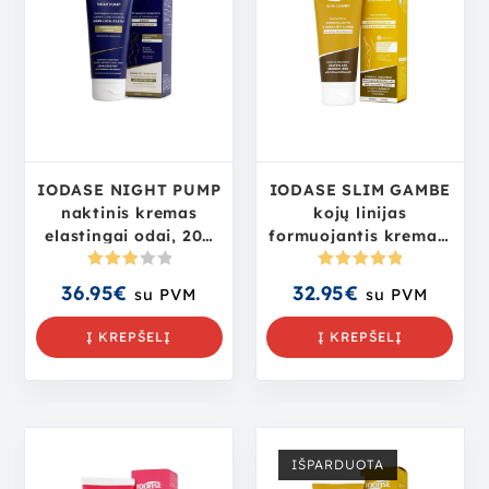
IODASE NIGHT PUMP
IODASE SLIM GAMBE
naktinis kremas
kojų linijas
elastingai odai, 200
formuojantis kremas,
ml
200 ml
Įvertin
Įvertinima
36.95
€
32.95
€
su PVM
su PVM
imas:
s:
5.00
iš
3.00
iš
5
Į KREPŠELĮ
Į KREPŠELĮ
5
IŠPARDUOTA