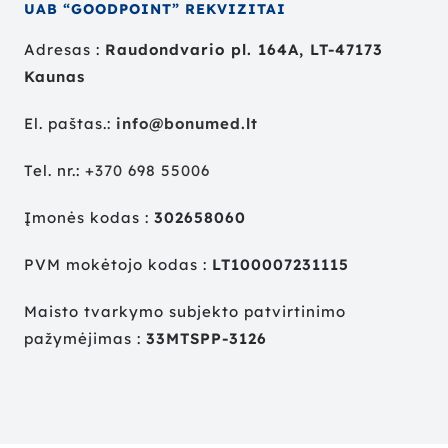
UAB “GOODPOINT” REKVIZITAI
Adresas :
Raudondvario pl. 164A, LT-47173
Kaunas
El. paštas.:
info@bonumed.lt
Tel. nr.:
+
370 698 55006
Įmonės kodas :
302658060
PVM mokėtojo kodas :
LT100007231115
Maisto tvarkymo subjekto patvirtinimo
pažymėjimas :
33MTSPP-3126