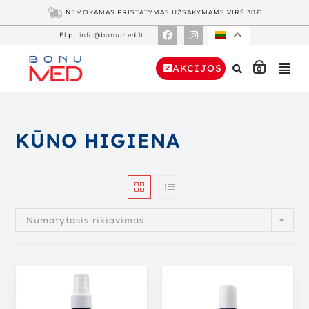
NEMOKAMAS PRISTATYMAS UŽSAKYMAMS VIRŠ 30€
El.p.:
info@bonumed.lt
AKCIJOS
0
KŪNO HIGIENA
Numatytasis rikiavimas