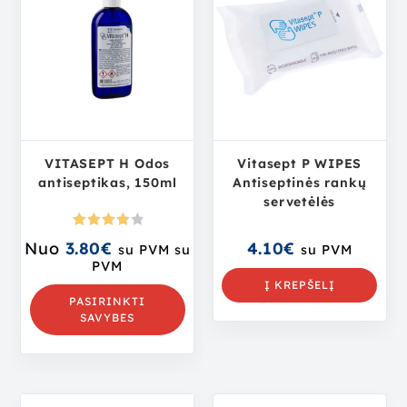
VITASEPT H Odos
Vitasept P WIPES
antiseptikas, 150ml
Antiseptinės rankų
servetėlės
Įvertini
Nuo
3.80
€
4.10
€
su PVM
su
su PVM
mas:
PVM
4.00
iš 5
Į KREPŠELĮ
PASIRINKTI
SAVYBES