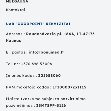
MEDSAUGA
Kontaktai
UAB “GOODPOINT” REKVIZITAI
Adresas :
Raudondvario pl. 164A, LT-47173
Kaunas
El. paštas.:
info@bonumed.lt
Tel. nr.:
+
370 698 55006
Įmonės kodas :
302658060
PVM mokėtojo kodas :
LT100007231115
Maisto tvarkymo subjekto patvirtinimo
pažymėjimas :
33MTSPP-3126