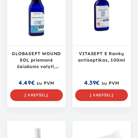
GLOBASEPT WOUND
VITASEPT E Rankų
SOL priemonė
antiseptikas, 100ml
žaizdoms valyti,
plauti, 100ml tirpalas
4.49
€
4.39
€
su PVM
su PVM
Į KREPŠELĮ
Į KREPŠELĮ