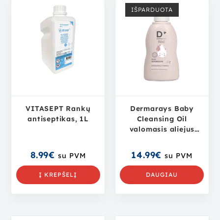
IŠPARDUOTA
VITASEPT Rankų
Dermarays Baby
antiseptikas, 1L
Cleansing Oil
valomasis aliejus
kūdikiams, 200 ml
8.99
€
14.99
€
su PVM
su PVM
Į KREPŠELĮ
DAUGIAU