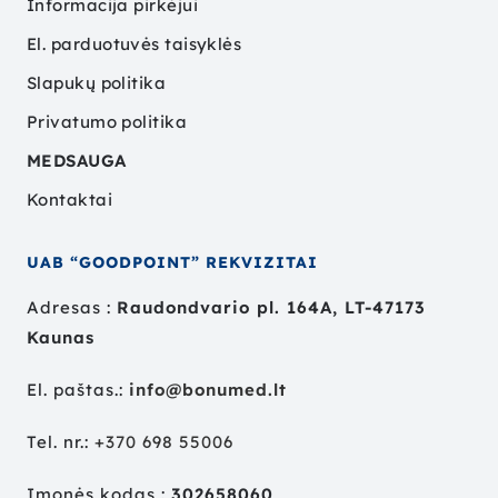
Informacija pirkėjui
El. parduotuvės taisyklės
Slapukų politika
Privatumo politika
MEDSAUGA
Kontaktai
UAB “GOODPOINT” REKVIZITAI
Adresas :
Raudondvario pl. 164A, LT-47173
Kaunas
El. paštas.:
info@bonumed.lt
Tel. nr.:
+
370 698 55006
Įmonės kodas :
302658060