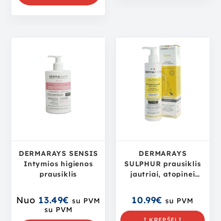
DERMARAYS SENSIS
DERMARAYS
Intymios higienos
SULPHUR prausiklis
prausiklis
jautriai, atopinei
odai, 250 ml
Nuo
13.49
€
10.99
€
su PVM
su PVM
su PVM
Į KREPŠELĮ