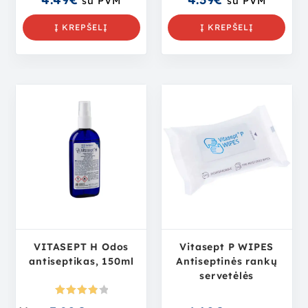
su PVM
su PVM
Į KREPŠELĮ
Į KREPŠELĮ
VITASEPT H Odos
Vitasept P WIPES
antiseptikas, 150ml
Antiseptinės rankų
servetėlės
Įvertini