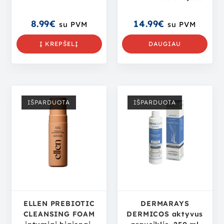
kūdikiams, 200 ml
8.99
€
14.99
€
su PVM
su PVM
Į KREPŠELĮ
DAUGIAU
IŠPARDUOTA
IŠPARDUOTA
ELLEN PREBIOTIC
DERMARAYS
CLEANSING FOAM
DERMICOS aktyvus