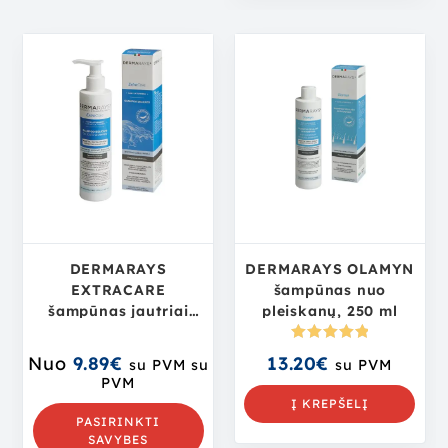
DERMARAYS
DERMARAYS OLAMYN
EXTRACARE
šampūnas nuo
šampūnas jautriai
pleiskanų, 250 ml
odai
Įvertinima
Nuo
9.89
€
13.20
€
su PVM
su
su PVM
s:
5.00
iš
PVM
5
Į KREPŠELĮ
PASIRINKTI
SAVYBES