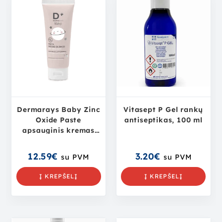
Dermarays Baby Zinc
Vitasept P Gel rankų
Oxide Paste
antiseptikas, 100 ml
apsauginis kremas
nuo iššutimų
kūdikiams, 100 ml
12.59
€
3.20
€
su PVM
su PVM
Į KREPŠELĮ
Į KREPŠELĮ