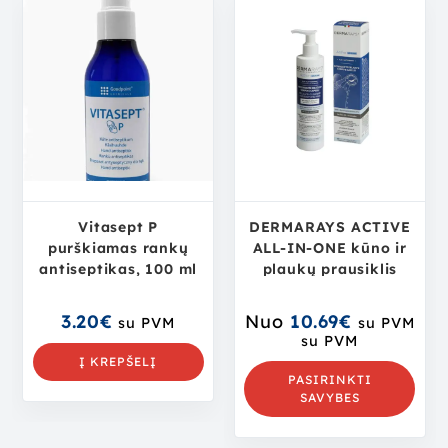
Vitasept P
DERMARAYS ACTIVE
purškiamas rankų
ALL-IN-ONE kūno ir
antiseptikas, 100 ml
plaukų prausiklis
3.20
€
Nuo
10.69
€
su PVM
su PVM
su PVM
Į KREPŠELĮ
PASIRINKTI
SAVYBES