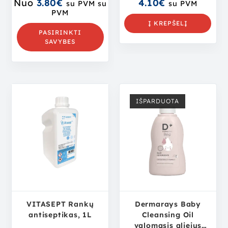
Nuo
3.80
€
4.10
€
su PVM
su
su PVM
mas:
PVM
4.00
iš 5
Į KREPŠELĮ
PASIRINKTI
SAVYBES
IŠPARDUOTA
VITASEPT Rankų
Dermarays Baby
antiseptikas, 1L
Cleansing Oil
valomasis aliejus