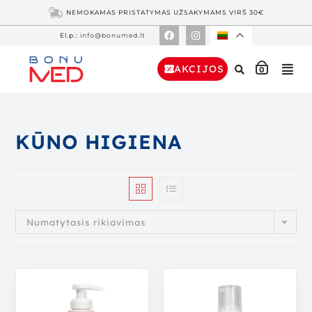
NEMOKAMAS PRISTATYMAS UŽSAKYMAMS VIRŠ 30€
El.p.:
info@bonumed.lt
AKCIJOS
0
KŪNO HIGIENA
Numatytasis rikiavimas