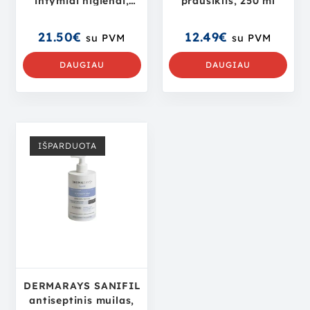
intymiai higienai,
prausiklis, 250 ml
150ml
21.50
€
12.49
€
su PVM
su PVM
DAUGIAU
DAUGIAU
IŠPARDUOTA
DERMARAYS SANIFIL
antiseptinis muilas,