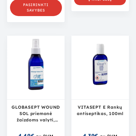
PASIRINKTI
SAVYBES
GLOBASEPT WOUND
VITASEPT E Rankų
SOL priemonė
antiseptikas, 100ml
žaizdoms valyti,
plauti, 100ml tirpalas
4.49
€
4.39
€