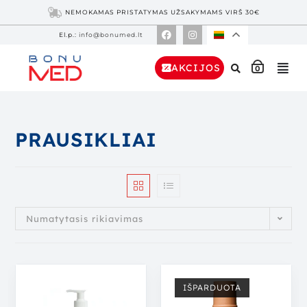
NEMOKAMAS PRISTATYMAS UŽSAKYMAMS VIRŠ 30€
El.p.:
info@bonumed.lt
AKCIJOS
0
PRAUSIKLIAI
Numatytasis rikiavimas
IŠPARDUOTA