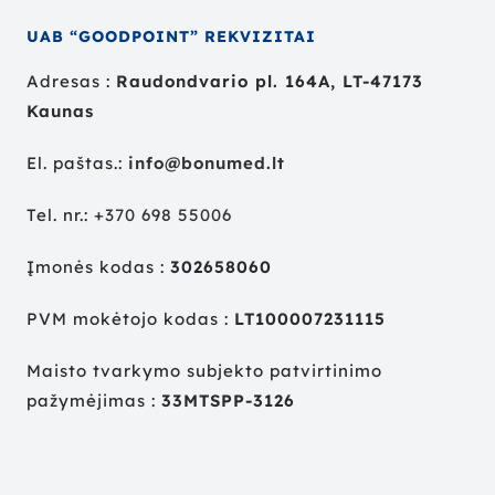
UAB “GOODPOINT” REKVIZITAI
Adresas :
Raudondvario pl. 164A, LT-47173
Kaunas
El. paštas.:
info@bonumed.lt
Tel. nr.:
+
370 698 55006
Įmonės kodas :
302658060
PVM mokėtojo kodas :
LT100007231115
Maisto tvarkymo subjekto patvirtinimo
pažymėjimas :
33MTSPP-3126