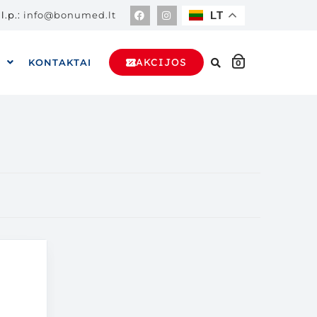
l.p.:
info@bonumed.lt
LT
AKCIJOS
A
KONTAKTAI
0