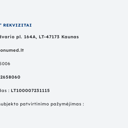
” REKVIZITAI
vario pl. 164A, LT-47173 Kaunas
onumed.lt
55006
02658060
das :
LT100007231115
ubjekto patvirtinimo pažymėjimas :