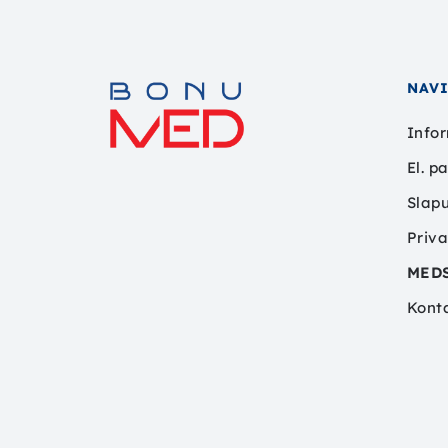
NAV
Infor
El. p
Slapu
Priva
MED
Kont