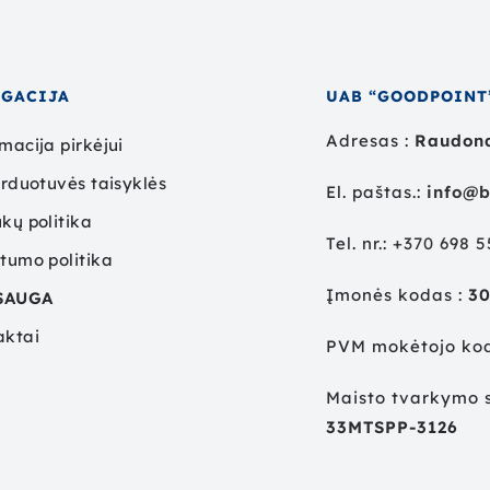
IGACIJA
UAB “GOODPOINT
Adresas :
Raudond
macija pirkėjui
arduotuvės taisyklės
El. paštas.:
info@b
kų politika
Tel. nr.:
+
370 698 
tumo politika
Įmonės kodas :
3
SAUGA
aktai
PVM mokėtojo ko
Maisto tvarkymo s
33MTSPP-3126