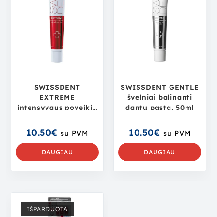
SWISSDENT
SWISSDENT GENTLE
EXTREME
švelniai balinanti
intensyvaus poveikio
dantų pasta, 50ml
balinanti dantų
pasta, 50ml
10.50
€
10.50
€
su PVM
su PVM
DAUGIAU
DAUGIAU
IŠPARDUOTA