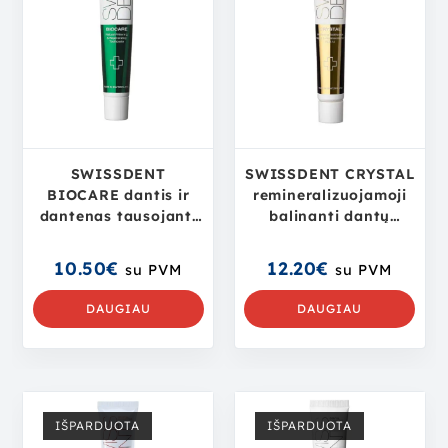
SWISSDENT
SWISSDENT CRYSTAL
BIOCARE dantis ir
remineralizuojamoji
dantenas tausojanti
balinanti dantų
dantų pasta, 50ml
pasta, 50ml
10.50
€
12.20
€
su PVM
su PVM
DAUGIAU
DAUGIAU
IŠPARDUOTA
IŠPARDUOTA