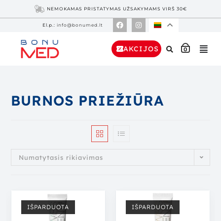
NEMOKAMAS PRISTATYMAS UŽSAKYMAMS VIRŠ 30€
El.p.:
info@bonumed.lt
AKCIJOS
0
BURNOS PRIEŽIŪRA
Numatytasis rikiavimas
IŠPARDUOTA
IŠPARDUOTA