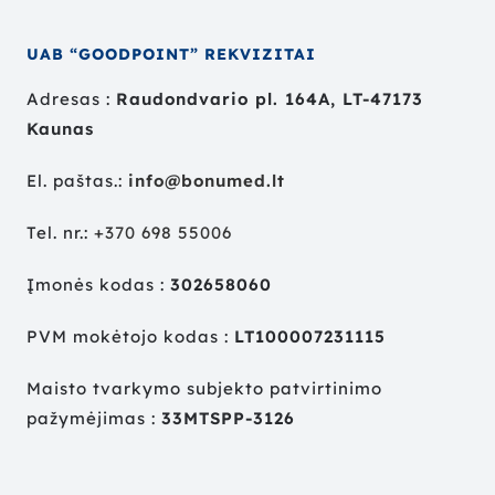
UAB “GOODPOINT” REKVIZITAI
Adresas :
Raudondvario pl. 164A, LT-47173
Kaunas
El. paštas.:
info@bonumed.lt
Tel. nr.:
+
370 698 55006
Įmonės kodas :
302658060
PVM mokėtojo kodas :
LT100007231115
Maisto tvarkymo subjekto patvirtinimo
pažymėjimas :
33MTSPP-3126