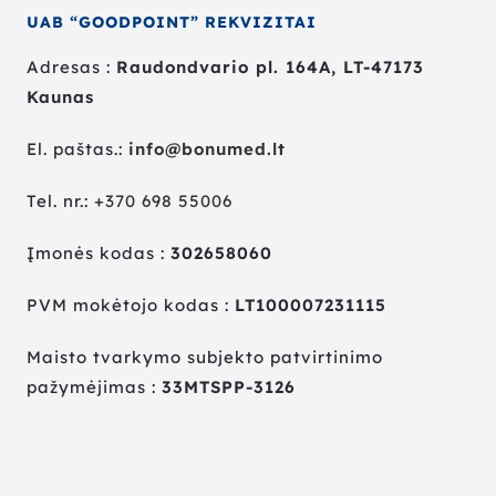
UAB “GOODPOINT” REKVIZITAI
Adresas :
Raudondvario pl. 164A, LT-47173
Kaunas
El. paštas.:
info@bonumed.lt
Tel. nr.:
+
370 698 55006
Įmonės kodas :
302658060
PVM mokėtojo kodas :
LT100007231115
Maisto tvarkymo subjekto patvirtinimo
pažymėjimas :
33MTSPP-3126