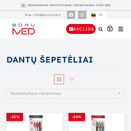
NEMOKAMAS PRISTATYMAS UŽSAKYMAMS VIRŠ 30€
El.p.:
info@bonumed.lt
AKCIJOS
0
DANTŲ ŠEPETĖLIAI
Numatytasis rikiavimas
-20%
-20%