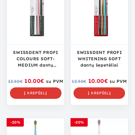
SWISSDENT PROFI
SWISSDENT PROFI
COLOURS SOFT-
WHITENING SOFT
MEDIUM dantų
dantų šepetėliai
šepetėliai
10.00
€
10.00
€
12.50
€
su PVM
12.50
€
su PVM
Į KREPŠELĮ
Į KREPŠELĮ
-20%
-20%