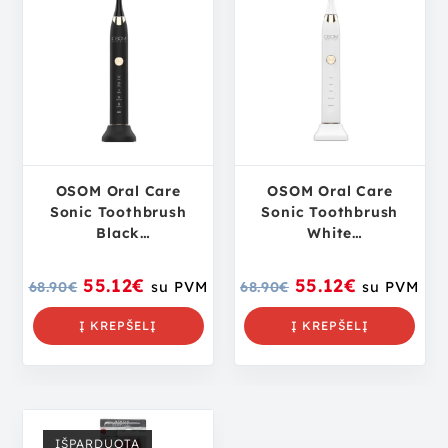
OSOM Oral Care
OSOM Oral Care
Sonic Toothbrush
Sonic Toothbrush
Black
White
OSOMORALT7BL
OSOMORALT7WH
dantų šepetėlis
dantų šepetėlis
55.12
€
55.12
€
68.90
€
su PVM
68.90
€
su PVM
Į KREPŠELĮ
Į KREPŠELĮ
IŠPARDUOTA