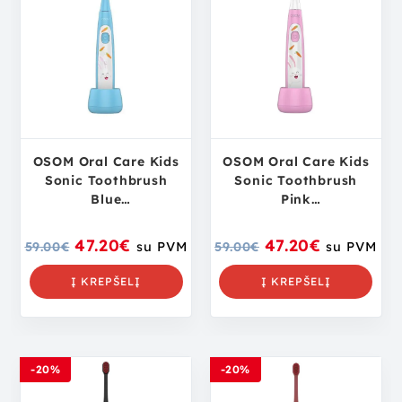
OSOM Oral Care Kids
OSOM Oral Care Kids
Sonic Toothbrush
Sonic Toothbrush
Blue
Pink
OSOMORALK6XBLUE
OSOMORALK7PINK
įkraunamas
įkraunamas
47.20
€
47.20
€
59.00
€
su PVM
59.00
€
su PVM
elektrinis, garsinis
elektrinis, garsinis
dantų šepetėlis
dantų šepetėlis
Į KREPŠELĮ
Į KREPŠELĮ
vaikams
vaikams
-20%
-20%