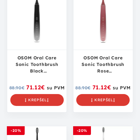
OSOM Oral Care
OSOM Oral Care
Sonic Toothbrush
Sonic Toothbrush
Black
Rose
OSOMORALT40BL
OSOMORALT40ROSE
dantų šepetėlis su
dantų šepetėlis su
71.12
€
71.12
€
88.90
€
su PVM
88.90
€
su PVM
veido
veido
valymo/masažavimo
valymo/masažavimo
Į KREPŠELĮ
Į KREPŠELĮ
antgaliu
antgaliu
-20%
-20%